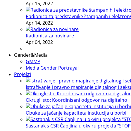
Apr 15, 2022
Radionica za predstavnike štampanih i elektron
Apr 14, 2022
Radionica za novinare
Apr 04, 2022
Gender&Media
GMMP
Media Gender Portrayal
Projekti
Istraživanje i pravno mapiranje digitalnog i sek
Okrugli sto: Koordinisani odgovor na digitalno i
Obuke za jačanje kapaciteta institucija u borbi
Sastanak s CSR Čapljina u okviru projekta "STOP