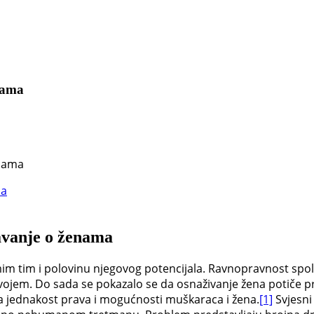
enama
enama
tavanje o ženama
mim tim i polovinu njegovog potencijala. Ravnopravnost spol
zvojem. Do sada se pokazalo se da osnaživanje žena potiče 
na jednakost prava i mogućnosti muškaraca i žena.
[1]
Svjesni 