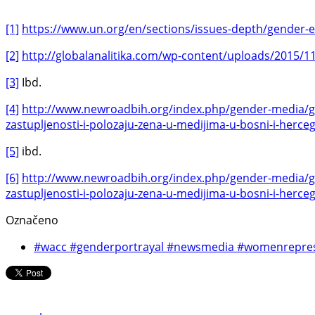
[1]
https://www.un.org/en/sections/issues-depth/gender-e
[2]
http://globalanalitika.com/wp-content/uploads/2015/11
[3]
Ibd.
[4]
http://www.newroadbih.org/index.php/gender-media/gmmp
zastupljenosti-i-polozaju-zena-u-medijima-u-bosni-i-herce
[5]
ibd.
[6]
http://www.newroadbih.org/index.php/gender-media/gmmp
zastupljenosti-i-polozaju-zena-u-medijima-u-bosni-i-herce
Označeno
#wacc #genderportrayal #newsmedia #womenrepres