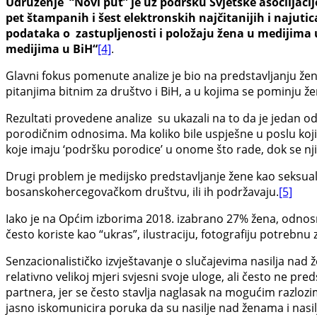
Udruženje “Novi put” je uz podršku Svjetske asociijaci
pet štampanih i šest elektronskih najčitanijih i najutic
podataka o zastupljenosti i položaju žena u medijima u
medijima u BiH“
[4]
.
Glavni fokus pomenute analize je bio na predstavljanju žena
pitanjima bitnim za društvo i BiH, a u kojima se pominju že
Rezultati provedene analize su ukazali na to da je jedan 
porodičnim odnosima. Ma koliko bile uspješne u poslu kojim s
koje imaju ‘podršku porodice’ u onome što rade, dok se nj
Drugi problem je medijsko predstavljanje žene kao seksualn
bosanskohercegovačkom društvu, ili ih podržavaju.
[5]
Iako je na Općim izborima 2018. izabrano 27% žena, odnosno
često koriste kao “ukras”, ilustraciju, fotografiju potreb
Senzacionalističko izvještavanje o slučajevima nasilja nad 
relativno velikoj mjeri svjesni svoje uloge, ali često ne pr
partnera, jer se često stavlja naglasak na mogućim razlozim
jasno iskomunicira poruka da su nasilje nad ženama i nasil