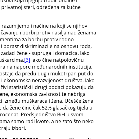
tva koja njeguju tradicionalne i
 privatnoj sferi, određena za kućne
 razumijemo i načine na koji se njihov
ječavanju i borbi protiv nasilja nad ženama
okumentima za borbu protiv rodno
e i porast diskriminacije na osnovu roda,
adaci žene - supruga i domaćica. Iako
muškarcima.
[3]
Iako čine natpolovičnu
zira na napore međunarodnih institucija,
reostaje da pređu dug i mukotrpan put do
 i ekonomska nerazvijenost društva. Iako
vi statistički i drugi podaci pokazuju da
žene, ekonomska zavisnost te nebriga
moći između muškaraca i žena. Učešće žena
je da žene čine čak 52% glasačkog tijela u
 procenat. Predsjedništvo BiH u svom
tama samo radi kvote, a ne zato što neko
raju izbori.