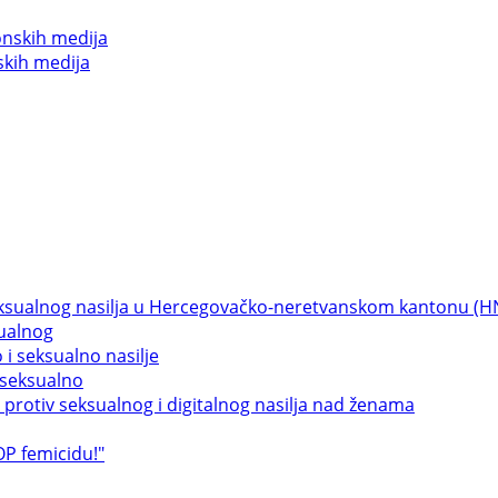
skih medija
sualnog
 seksualno