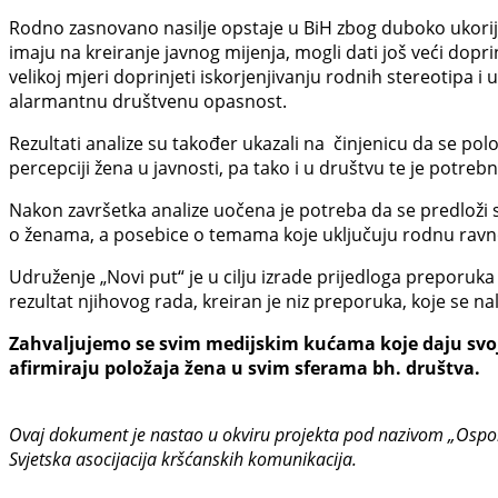
Rodno zasnovano nasilje opstaje u BiH zbog duboko ukorije
imaju na kreiranje javnog mijenja, mogli dati još veći dopr
velikoj mjeri doprinjeti iskorjenjivanju rodnih stereotipa 
alarmantnu društvenu opasnost.
Rezultati analize su također ukazali na činjenicu da se polo
percepciji žena u javnosti, pa tako i u društvu te je potr
Nakon završetka analize uočena je potreba da se predloži s
o ženama, a posebice o temama koje uključuju rodnu ravno
Udruženje „Novi put“ je u cilju izrade prijedloga preporuka 
rezultat njihovog rada, kreiran je niz preporuka, koje se n
Zahvaljujemo se svim medijskim kućama koje daju svoj 
afirmiraju položaja žena u svim sferama bh. društva.
Ovaj dokument je nastao u okviru projekta pod nazivom „Ospor
Svjetska asocijacija kršćanskih komunikacija.