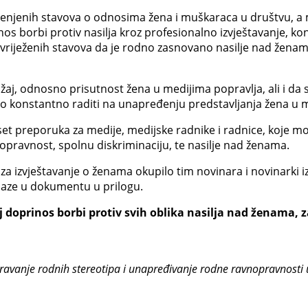
njenih stavova o odnosima žena i muškaraca u društvu, a me
inos borbi protiv nasilja kroz profesionalno izvještavanje, 
i uvriježenih stavova da je rodno zasnovano nasilje nad žena
žaj, odnosno prisutnost žena u medijima popravlja, ali i da s
ebno konstantno raditi na unapređenju predstavljanja žena u 
et preporuka za medije, medijske radnike i radnice, koje mog
pravnost, spolnu diskriminaciju, te nasilje nad ženama.
za izvještavanje o ženama okupilo tim novinara i novinarki iz 
alaze u dokumentu u prilogu.
doprinos borbi protiv svih oblika nasilja nad ženama, 
avanje rodnih stereotipa i unapređivanje rodne ravnopravnosti