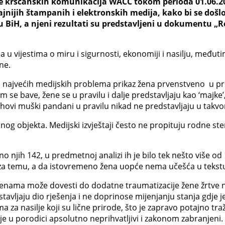
je kršćanskih komunikacija WACC tokom perioda 01.06.201
ajnijih štampanih i elektronskih medija, kako bi se došlo
 BiH, a njeni rezultati su predstavljeni u dokumentu „R
 u vijestima o miru i sigurnosti, ekonomiji i nasilju, međuti
ne.
od najvećih medijskih problema prikaz žena prvenstveno u p
e bave, žene se u pravilu i dalje predstavljaju kao ‘majke’, ‘
ihovi muški pandani u pravilu nikad ne predstavljaju u takv
og objekta. Medijski izvještaji često ne propituju rodne ste
 njih 142, u predmetnoj analizi ih je bilo tek nešto više od
nu za temu, a da istovremeno žena uopće nema učešća u tekst
ženama može dovesti do dodatne traumatizacije žene žrtve nasi
edstavljaju dio rješenja i ne doprinose mijenjanju stanja gdje
a za nasilje koji su lične prirode, što je zapravo potajno tr
je u porodici apsolutno neprihvatljivi i zakonom zabranjeni.