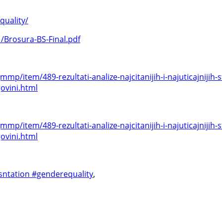
quality/
/Brosura-BS-Final.pdf
/item/489-rezultati-analize-najcitanijih-i-najuticajnijih-
govini.html
/item/489-rezultati-analize-najcitanijih-i-najuticajnijih-
govini.html
ntation #genderequality
,