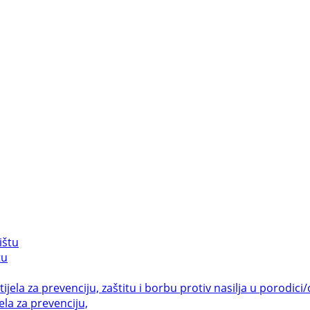
tu
la za prevenciju,