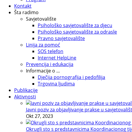
Kontakt
Šta radimo
Savjetovalište
Psihološko savjetovalište za djecu
Psihološko savjetovalište za odrasle
Pravno savjetovalište
Linija za pomoć
SOS telefon
Internet HelpLine
Prevencija i edukacija
Informacije o ...
Dječija pornografija i pedofilija
Trgovina ljudima
Publikacije
Aktivnosti
Javni poziv za objavljivanje prakse u savjetovališ
Okt 27, 2023
Okrugli sto s predstavnicima Koordinacionog tije