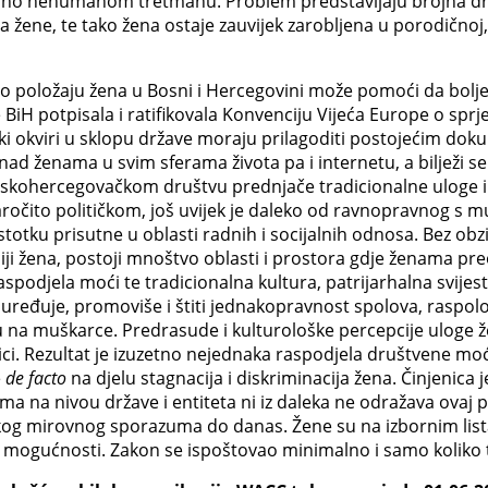
uno nehumanom tretmanu. Problem predstavljaju brojna druš
 žene, te tako žena ostaje zauvijek zarobljena u porodičnoj,
 o položaju žena u Bosni i Hercegovini može pomoći da bolje
je BiH potpisala i ratifikovala Konvenciju Vijeća Europe o spr
onski okviri u sklopu države moraju prilagoditi postojećim d
 nad ženama u svim sferama života pa i internetu, a bilježi s
kohercegovačkom društvu prednjače tradicionalne uloge i z
aročito političkom, još uvijek je daleko od ravnopravnog s 
stotku prisutne u oblasti radnih i socijalnih odnosa. Bez ob
ciji žena, postoji mnoštvo oblasti i prostora gdje ženama p
djela moći te tradicionalna kultura, patrijarhalna svijest
ređuje, promoviše i štiti jednakopravnost spolova, raspoloži
 na muškarce. Predrasude i kulturološke percepcije uloge 
litici. Rezultat je izuzetno nejednaka raspodjela društvene 
e
de facto
na djelu stagnacija i diskriminacija žena. Činjenica 
ma na nivou države i entiteta ni iz daleka ne odražava ovaj
nskog mirovnog sporazuma do danas. Žene su na izbornim lis
hove mogućnosti. Zakon se ispoštovao minimalno i samo koliko t