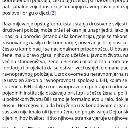
podređenom položaju, često ugrožena, pa i izložena potp
patrijahalne vrijednosti koje umanjuju ravnopravni položaja
poslove i brigu o djeci.
[2]
Razumijevanje opšteg konteksta i stanja društvene svijesti
društveni položaj može brže i efikasnije unaprijediti. Iako 
i nasilja u porodici (Istanbulska konvencija), gdje se zak
zasnovanog nasilja i diskriminacije, povećan je broj nasilja
često u kombinaciji sa nacionalnom pripadnošću. U bosans
žene imaju pravo glasa, njihovo učešće u javnom životu, n
većinu stanovništva, žene u BiH nisu ni približno u tom po
fondacija i projekata da se ostvari veći uspjeh u emancipa
ravnopravnog položaja. Uzrok ovome su neravnomjerna raspo
je usvojen Zakon o ravnopravnosti spolova u BiH, kojim se u
su žene u BiH i dalje u neravnopravnom položaju u odnosu
pojedinih institucija otežavaju pristup i učešće žena u po
u političkom životu BiH samo je formalno evoluiralo, dok j
Bosni i Hercegovini, a da broj žena u zakonodavnim organi
sastavu nije imalo niti jednu ženu od potpisivanja Dejto
cijeni njihov kvalitet ili što njihova stranka vjeruje u nji