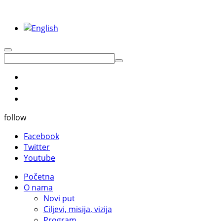
follow
Facebook
Twitter
Youtube
Početna
O nama
Novi put
Ciljevi, misija, vizija
Program