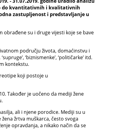
9. - 31.07.2019. godine uradilo analizu
 do kvantitativnih i kvalitativnih
odna zastupljenost i predstavljanje u
m obrađene su i druge vijesti koje se bave
rivatnom području života, domaćinstvu i
supruge’, ‘biznismenke’, ‘političarke’ itd.
om kontekstu.
reotipe koji postoje u
 10. Također je uočeno da mediji žene
u.
lja, ali i njene porodice. Mediji su u
 je žena žrtva muškarca, često svoga
aženje opravdanja, a nikako način da se