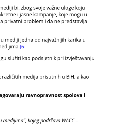
diji bi, zbog svoje važne uloge koju
konkretne i jasne kampanje, koje mogu u
ma privatni problem i da ne predstavlja
u mediji jedna od najvažnijih karika u
medijima.
[6]
u služiti kao podsjetnik pri izvještavanju
različitih medija prisutnih u BiH, a kao
zagovaraju ravnopravnost spolova i
 u medijima“, kojeg podržava WACC –