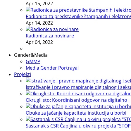
Apr 15, 2022
Radionica za predstavnike štampanih i elektron
Apr 14, 2022
Radionica za novinare
Apr 04, 2022
Gender&Media
GMMP
Media Gender Portrayal
Projekti
Istraživanje i pravno mapiranje digitalnog i sek
Okrugli sto: Koordinisani odgovor na digitalno i
Obuke za jačanje kapaciteta institucija u borbi
Sastanak s CSR Čapljina u okviru projekta "STOP