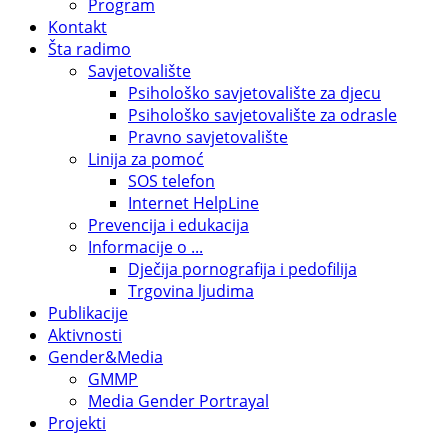
Program
Kontakt
Šta radimo
Savjetovalište
Psihološko savjetovalište za djecu
Psihološko savjetovalište za odrasle
Pravno savjetovalište
Linija za pomoć
SOS telefon
Internet HelpLine
Prevencija i edukacija
Informacije o ...
Dječija pornografija i pedofilija
Trgovina ljudima
Publikacije
Aktivnosti
Gender&Media
GMMP
Media Gender Portrayal
Projekti