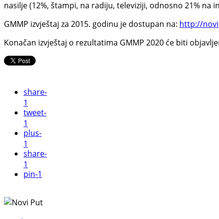
nasilje (12%, štampi, na radiju, televiziji, odnosno 21% na 
GMMP izvještaj za 2015. godinu je dostupan na:
http://nov
Konačan izvještaj o rezultatima GMMP 2020 će biti objavlje
share
-
1
tweet
-
1
plus
-
1
share
-
1
pin
-1