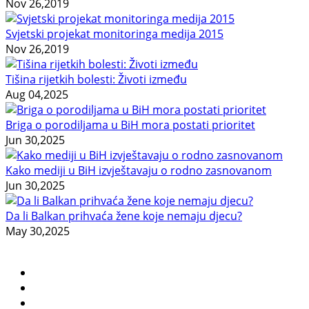
Nov 26,2019
Svjetski projekat monitoringa medija 2015
Nov 26,2019
Tišina rijetkih bolesti: Životi između
Aug 04,2025
Briga o porodiljama u BiH mora postati prioritet
Jun 30,2025
Kako mediji u BiH izvještavaju o rodno zasnovanom
Jun 30,2025
Da li Balkan prihvaća žene koje nemaju djecu?
May 30,2025