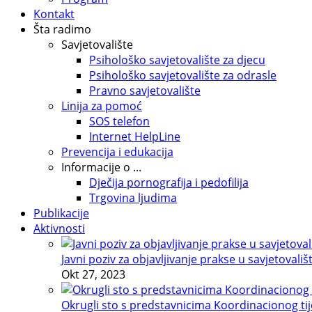
Kontakt
Šta radimo
Savjetovalište
Psihološko savjetovalište za djecu
Psihološko savjetovalište za odrasle
Pravno savjetovalište
Linija za pomoć
SOS telefon
Internet HelpLine
Prevencija i edukacija
Informacije o ...
Dječija pornografija i pedofilija
Trgovina ljudima
Publikacije
Aktivnosti
Javni poziv za objavljivanje prakse u savjetovališ
Okt 27, 2023
Okrugli sto s predstavnicima Koordinacionog tije