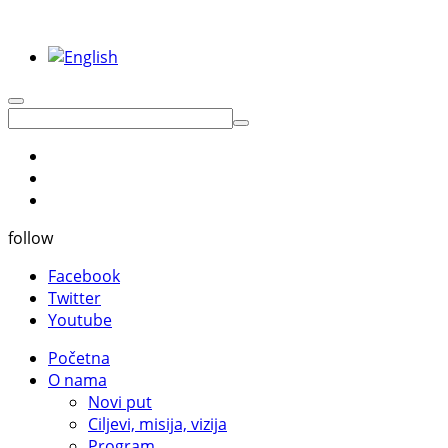
follow
Facebook
Twitter
Youtube
Početna
O nama
Novi put
Ciljevi, misija, vizija
Program