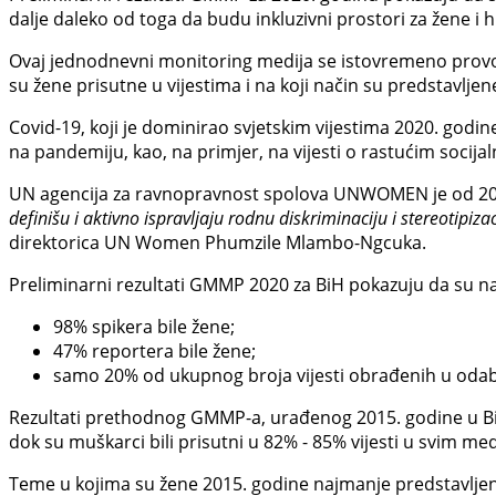
dalje daleko od toga da budu inkluzivni prostori za žene i 
Ovaj jednodnevni monitoring medija se istovremeno provod
su žene prisutne u vijestima i na koji način su predstavlje
Covid-19, koji je dominirao svjetskim vijestima 2020. godine
na pandemiju, kao, na primjer, na vijesti o rastućim soci
UN agencija za ravnopravnost spolova UNWOMEN je od 201
definišu i aktivno ispravljaju rodnu diskriminaciju i stereotipi
direktorica UN Women Phumzile Mlambo-Ngcuka.
Preliminarni rezultati GMMP 2020 za BiH pokazuju da su n
98% spikera bile žene;
47% reportera bile žene;
samo 20% od ukupnog broja vijesti obrađenih u oda
Rezultati prethodnog GMMP-a, urađenog 2015. godine u BiH,
dok su muškarci bili prisutni u 82% - 85% vijesti u svim med
Teme u kojima su žene 2015. godine najmanje predstavljene su 