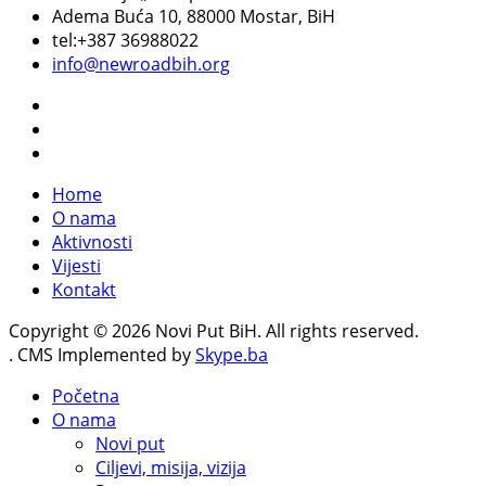
Adema Buća 10
, 88000 Mostar, BiH
tel:+387 36988022
info@newroadbih.org
Home
O nama
Aktivnosti
Vijesti
Kontakt
Copyright © 2026 Novi Put BiH. All rights reserved.
. CMS Implemented by
Skype.ba
Početna
O nama
Novi put
Ciljevi, misija, vizija