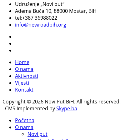
Udruženje „Novi put“
Adema Buća 10
, 88000 Mostar, BiH
tel:+387 36988022
info@newroadbih.org
Home
O nama
Aktivnosti
Vijesti
Kontakt
Copyright © 2026 Novi Put BiH. All rights reserved.
. CMS Implemented by
Skype.ba
Početna
O nama
Novi put