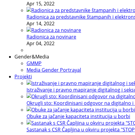
Apr 15, 2022
Radionica za predstavnike štampanih i elektron
Apr 14, 2022
Radionica za novinare
Apr 04, 2022
Gender&Media
GMMP
Media Gender Portrayal
Projekti
Istraživanje i pravno mapiranje digitalnog i sek
Okrugli sto: Koordinisani odgovor na digitalno i
Obuke za jačanje kapaciteta institucija u borbi
Sastanak s CSR Čapljina u okviru projekta "STOP