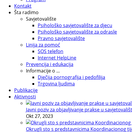
Kontakt
Šta radimo
Savjetovalište
Psihološko savjetovalište za djecu
Psihološko savjetovalište za odrasle
Pravno savjetovalište
Linija za pomoć
SOS telefon
Internet HelpLine
Prevencija i edukacija
Informacije o ...
Dječija pornografija i pedofilija
Trgovina ljudima
Publikacije
Aktivnosti
Javni poziv za objavljivanje prakse u savjetovališ
Okt 27, 2023
Okrugli sto s predstavnicima Koordinacionog tije