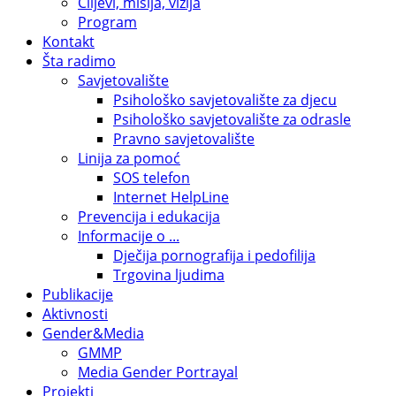
Ciljevi, misija, vizija
Program
Kontakt
Šta radimo
Savjetovalište
Psihološko savjetovalište za djecu
Psihološko savjetovalište za odrasle
Pravno savjetovalište
Linija za pomoć
SOS telefon
Internet HelpLine
Prevencija i edukacija
Informacije o ...
Dječija pornografija i pedofilija
Trgovina ljudima
Publikacije
Aktivnosti
Gender&Media
GMMP
Media Gender Portrayal
Projekti