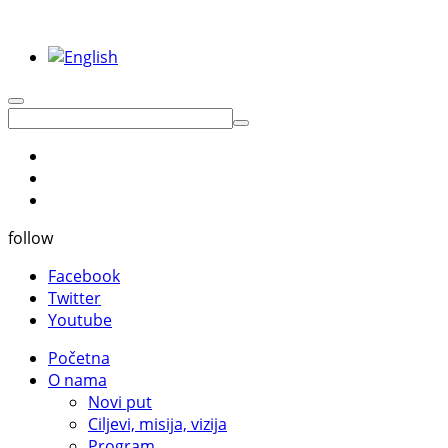
follow
Facebook
Twitter
Youtube
Početna
O nama
Novi put
Ciljevi, misija, vizija
Program