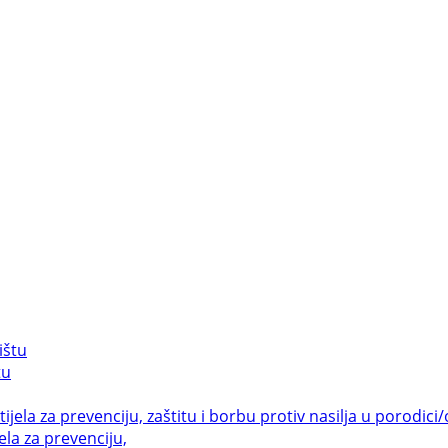
tu
la za prevenciju,