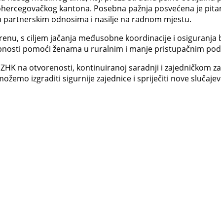
ohercegovačkog kantona. Posebna pažnja posvećena je pita
je u partnerskim odnosima i nasilje na radnom mjestu.
renu, s ciljem jačanja međusobne koordinacije i osiguranja 
tupnosti pomoći ženama u ruralnim i manje pristupačnim podr
 ZHK na otvorenosti, kontinuiranoj saradnji i zajedničkom za
ožemo izgraditi sigurnije zajednice i spriječiti nove slučajeve