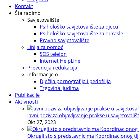
Kontakt
Šta radimo
Savjetovalište
Psihološko savjetovalište za djecu
Psihološko savjetovalište za odrasle
Pravno savjetovalište
Linija za pomoć
SOS telefon
Internet HelpLine
Prevencija i edukacija
Informacije o ...
Dječija pornografija i pedofilija
Trgovina ljudima
Publikacije
Aktivnosti
Javni poziv za objavljivanje prakse u savjetovališ
Okt 27, 2023
Okrugli sto s predstavnicima Koordinacionog tije