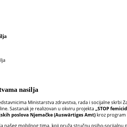
lja
lja
tvama nasilja
edstavnicima Ministarstva zdravstva, rada i socijalne skrbi
e. Sastanak je realizovan u okviru projekta
„STOP femicid
jskih poslova Njemačke (Auswärtiges Amt)
kroz program
a našeg mobilnog tima, koji pruža stručnu psiho-socijalnu