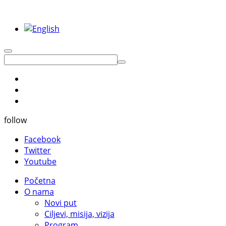
follow
Facebook
Twitter
Youtube
Početna
O nama
Novi put
Ciljevi, misija, vizija
Program