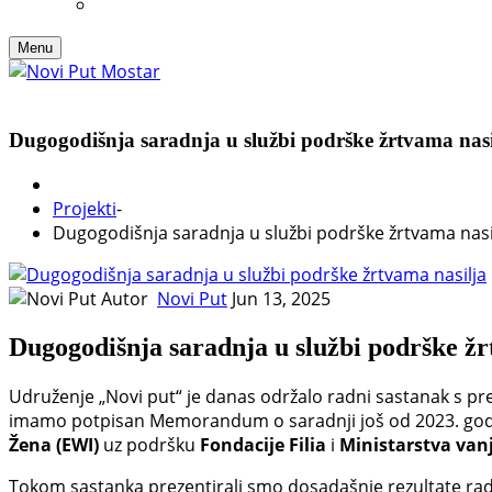
Menu
Dugogodišnja saradnja u službi podrške žrtvama nasi
Projekti
-
Dugogodišnja saradnja u službi podrške žrtvama nasi
Autor
Novi Put
Jun 13, 2025
Dugogodišnja saradnja u službi podrške žr
Udruženje „Novi put“ je danas održalo radni sastanak s pr
imamo potpisan Memorandum o saradnji još od 2023. godin
Žena (EWI)
uz podršku
Fondacije Filia
i
Ministarstva van
Tokom sastanka prezentirali smo dosadašnje rezultate rad