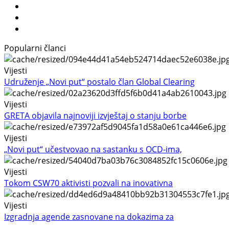
Popularni članci
Vijesti
Udruženje „Novi put“ postalo član Global Clearing
Vijesti
GRETA objavila najnoviji izvještaj o stanju borbe
Vijesti
„Novi put“ učestvovao na sastanku s OCD-ima,
Vijesti
Tokom CSW70 aktivisti pozvali na inovativna
Vijesti
Izgradnja agende zasnovane na dokazima za