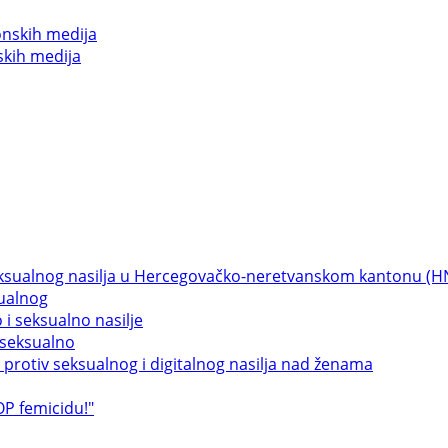
skih medija
sualnog
 seksualno