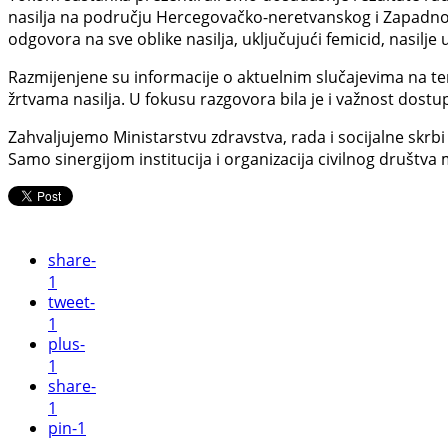
nasilja na području Hercegovačko-neretvanskog i Zapadn
odgovora na sve oblike nasilja, uključujući femicid, nasil
Razmijenjene su informacije o aktuelnim slučajevima na te
žrtvama nasilja. U fokusu razgovora bila je i važnost dos
Zahvaljujemo Ministarstvu zdravstva, rada i socijalne skrbi
Samo sinergijom institucija i organizacija civilnog društva m
share
-
1
tweet
-
1
plus
-
1
share
-
1
pin
-1