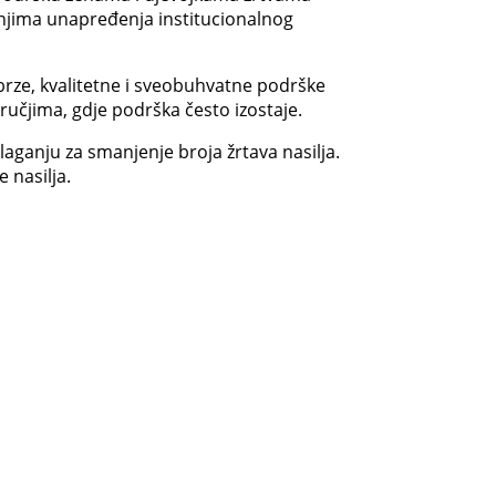
njima unapređenja institucionalnog
brze, kvalitetne i sveobuhvatne podrške
učjima, gdje podrška često izostaje.
laganju za smanjenje broja žrtava nasilja.
 nasilja.