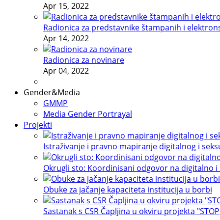
Apr 15, 2022
Radionica za predstavnike štampanih i elektron
Apr 14, 2022
Radionica za novinare
Apr 04, 2022
Gender&Media
GMMP
Media Gender Portrayal
Projekti
Istraživanje i pravno mapiranje digitalnog i sek
Okrugli sto: Koordinisani odgovor na digitalno i
Obuke za jačanje kapaciteta institucija u borbi
Sastanak s CSR Čapljina u okviru projekta "STOP