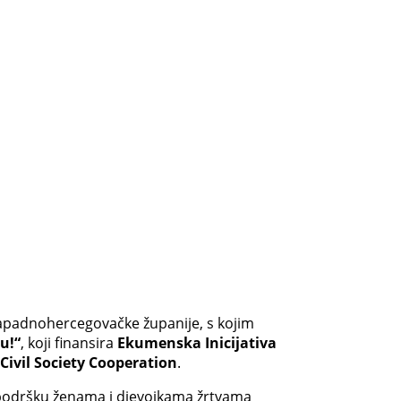
 Zapadnohercegovačke županije, s kojim
u!“
, koji finansira
Ekumenska Inicijativa
Civil Society Cooperation
.
 podršku ženama i djevojkama žrtvama