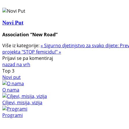
Novi Put
Association “New Road”
Više iz kategorije:
« Sigurno djetinjstvo za svako dijete: Prev
projekta "STOP femicidu!" »
Prijavi se pa komentiraj
nazad na vrh
Top
3
Novi put
O nama
Ciljevi, misija, vizija
Programi