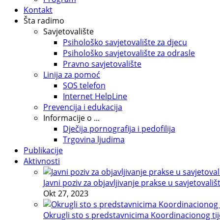
Kontakt
Šta radimo
Savjetovalište
Psihološko savjetovalište za djecu
Psihološko savjetovalište za odrasle
Pravno savjetovalište
Linija za pomoć
SOS telefon
Internet HelpLine
Prevencija i edukacija
Informacije o ...
Dječija pornografija i pedofilija
Trgovina ljudima
Publikacije
Aktivnosti
Javni poziv za objavljivanje prakse u savjetovališ
Okt 27, 2023
Okrugli sto s predstavnicima Koordinacionog tije