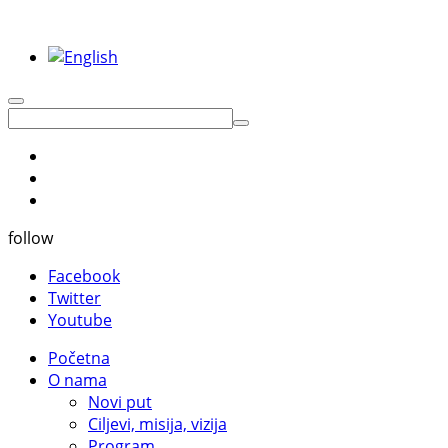
follow
Facebook
Twitter
Youtube
Početna
O nama
Novi put
Ciljevi, misija, vizija
Program