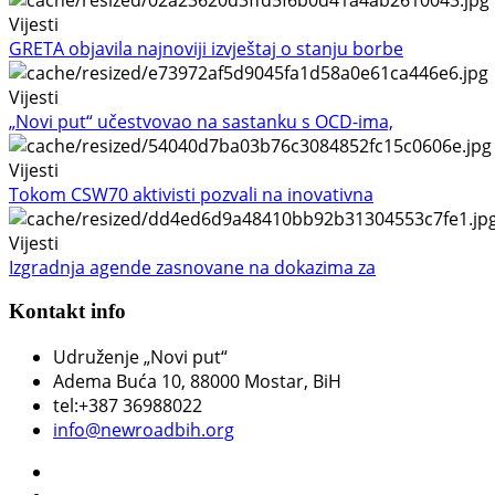
Vijesti
GRETA objavila najnoviji izvještaj o stanju borbe
Vijesti
„Novi put“ učestvovao na sastanku s OCD-ima,
Vijesti
Tokom CSW70 aktivisti pozvali na inovativna
Vijesti
Izgradnja agende zasnovane na dokazima za
Kontakt info
Udruženje „Novi put“
Adema Buća 10
, 88000 Mostar, BiH
tel:+387 36988022
info@newroadbih.org