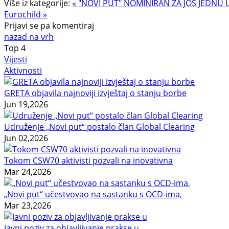
Više iz kategorije:
« "NOVI PUT" NOMINIRAN ZA JOŠ JEDN
Eurochild »
Prijavi se pa komentiraj
nazad na vrh
Top
4
Vijesti
Aktivnosti
GRETA objavila najnoviji izvještaj o stanju borbe
Jun 19,2026
Udruženje „Novi put“ postalo član Global Clearing
Jun 02,2026
Tokom CSW70 aktivisti pozvali na inovativna
Mar 24,2026
„Novi put“ učestvovao na sastanku s OCD-ima,
Mar 23,2026
Javni poziv za objavljivanje prakse u