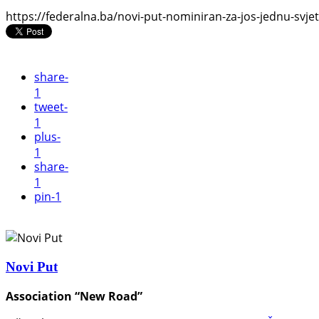
https://federalna.ba/novi-put-nominiran-za-jos-jednu-sv
share
-
1
tweet
-
1
plus
-
1
share
-
1
pin
-1
Novi Put
Association “New Road”