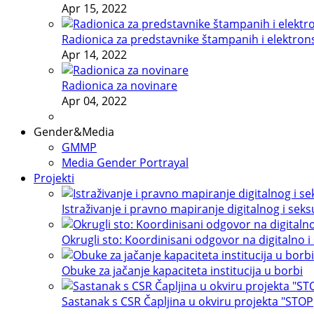
Apr 15, 2022
Radionica za predstavnike štampanih i elektron
Apr 14, 2022
Radionica za novinare
Apr 04, 2022
Gender&Media
GMMP
Media Gender Portrayal
Projekti
Istraživanje i pravno mapiranje digitalnog i sek
Okrugli sto: Koordinisani odgovor na digitalno i
Obuke za jačanje kapaciteta institucija u borbi
Sastanak s CSR Čapljina u okviru projekta "STOP