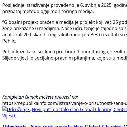
Posljednje istraživanje provedeno je 6. svibnja 2025. godin
priznatoj metodologiji monitoringa medija.
“Globalni projekt praćenja medija je projekt koji već 25 go
žene prikazane u medijima. Naše udruženje je zajedno sa sk
analizirali 20 tiskanih i digitalnih medija u BiH i rezultati
Pehlić.
Pehlić kaže kako su, kao i prethodnih monitoringa, rezultati
Slijede vijesti o socijalno-pravnim pitanjima, koje su u medi
Kompletan članak možete preuzeti na:
https://republikainfo.com/istrazivanje-o-prisutnosti-zena
Vijesti
Udruženje „Novi put“ postalo član Global Clearing Ce