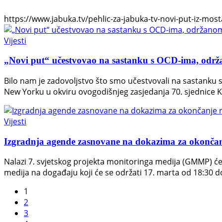
https://www.jabuka.tv/pehlic-za-jabuka-tv-novi-put-iz-mosta
Vijesti
„Novi put“ učestvovao na sastanku s OCD-ima, o
Bilo nam je zadovoljstvo što smo učestvovali na sastank
New Yorku u okviru ovogodišnjeg zasjedanja 70. sjednice K
Vijesti
Izgradnja agende zasnovane na dokazima za okončan
Nalazi 7. svjetskog projekta monitoringa medija (GMMP) će 
medija na događaju koji će se održati 17. marta od 18:30 d
1
2
3