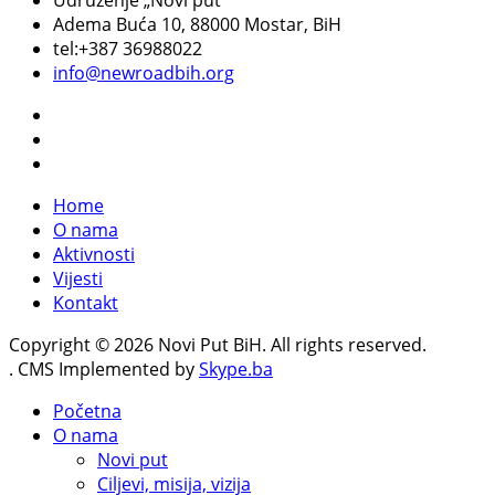
Adema Buća 10
, 88000 Mostar, BiH
tel:+387 36988022
info@newroadbih.org
Home
O nama
Aktivnosti
Vijesti
Kontakt
Copyright © 2026 Novi Put BiH. All rights reserved.
. CMS Implemented by
Skype.ba
Početna
O nama
Novi put
Ciljevi, misija, vizija