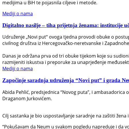
medijima u BiH te pojasnila ciljeve i metode.
Mediji o nama
Digitalno nasilje – tiha prijetnja ženama: institucije u
Udruženje „Novi put“ ovoga tjedna provodi obuke o postupan
civilnog društva iz Hercegovačko-neretvanske i Zapadnohe
Danas je održana prva od tri obuke tijekom koje su sudionici 
razmijeniti iskustva i preporuke za unaprjeđenje međusek
Mediji o nama
Započinje saradnja udruženja “Novi put” i grada Neuma
Abida Pehlić, predsjednica “Novog puta”, i ambasadorica 
Draganom Jurkovićem.
Cilj sastanka je bio uspostavljanje saradnje na zaštiti žena i
“Pokušavam da Neum u svakom pogledu napreduje i da vodi