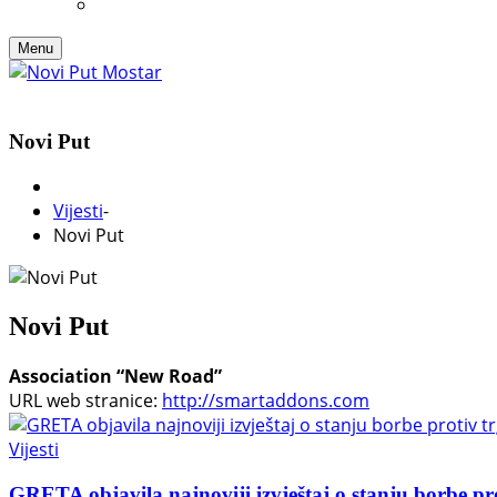
Menu
Novi Put
Vijesti
-
Novi Put
Novi Put
Association “New Road”
URL web stranice:
http://smartaddons.com
Vijesti
GRETA objavila najnoviji izvještaj o stanju borbe pr