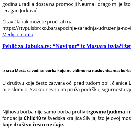
godina uradila dosta na promociji Neuma i drago mi je što 
Dragan Jurković.
Čitav članak možete pročitati na:
https://rtvpulsbrcko.ba/zapocinje-saradnja-udruzenja-novi-
Mediji o nama
Pehlić za Jabuka.tv: “Novi put” iz Mostara izvlači žen
Iz srca Mostara vodi se borba koju ne vidimo na naslovnicama: borba
U društvu koje često zatvara oči pred tuđom boli, članice
U
nije slomilo. Svakodnevno im pruža podršku, sigurnost i v
Njihova borba nije samo borba protiv
trgovine ljudima i 
fondacija
Child10
te švedska kraljica Silvija, što je ovoj 
koje društvo često ne čuje.