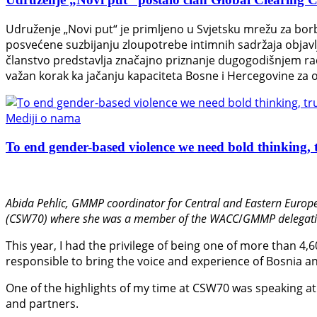
Udruženje „Novi put“ je primljeno u Svjetsku mrežu za bor
posvećene suzbijanju zloupotrebe intimnih sadržaja objavl
članstvo predstavlja značajno priznanje dugogodišnjem radu
važan korak ka jačanju kapaciteta Bosne i Hercegovine za o
Mediji o nama
To end gender-based violence we need bold thinking, t
Abida Pehlic,
GMMP coordinator for Central and Eastern Europe
(CSW70) where she was a member of the WACC
/
GMMP delegati
This year, I had the privilege of being one of more than 4,
responsible to bring the voice and experience of Bosnia an
One of the highlights of my time at CSW70 was speaking at 
and partners.