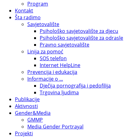
Program
Kontakt
Šta radimo
Savjetovalište
Psihološko savjetovalište za djecu
Psihološko savjetovalište za odrasle
Pravno savjetovalište
Linija za pomoć
SOS telefon
Internet HelpLine
Prevencija i edukacija
Informacije o ...
Dječija pornografija i pedofilija
Trgovina ljudima
Publikacije
Aktivnosti
Gender&Media
GMMP
Media Gender Portrayal
Projekti