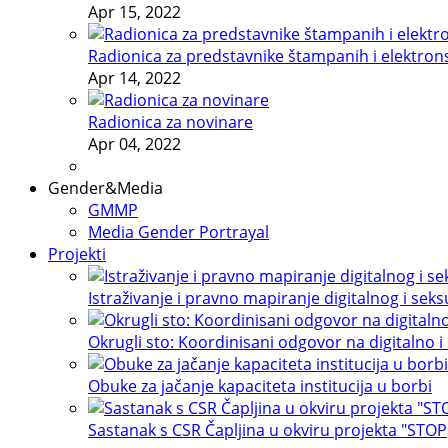
Apr 15, 2022
Radionica za predstavnike štampanih i elektron
Apr 14, 2022
Radionica za novinare
Apr 04, 2022
Gender&Media
GMMP
Media Gender Portrayal
Projekti
Istraživanje i pravno mapiranje digitalnog i sek
Okrugli sto: Koordinisani odgovor na digitalno i
Obuke za jačanje kapaciteta institucija u borbi
Sastanak s CSR Čapljina u okviru projekta "STOP