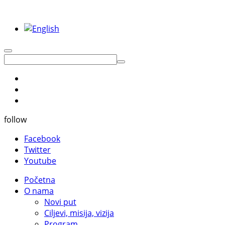
follow
Facebook
Twitter
Youtube
Početna
O nama
Novi put
Ciljevi, misija, vizija
Program