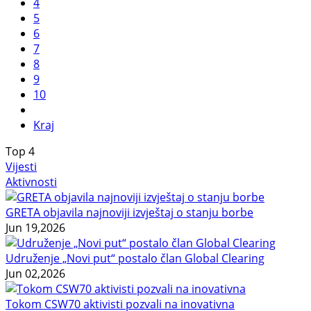
4
5
6
7
8
9
10
Kraj
Top
4
Vijesti
Aktivnosti
GRETA objavila najnoviji izvještaj o stanju borbe
Jun 19,2026
Udruženje „Novi put“ postalo član Global Clearing
Jun 02,2026
Tokom CSW70 aktivisti pozvali na inovativna