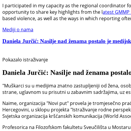
I participated in my capacity as the regional coordinator 
opportunity to share key highlights from the l
atest GMMP 
based violence, as well as the ways in which reporting oft
Mediji o nama
Daniela Jurčić: Nasilje nad ženama postalo je medijski
Pokazalo istraživanje
Daniela Jurčić: Nasilje nad ženama postalo
"Muškarci su u medijima znatno zastupljeniji od žena, osob
strane, uglavnom su prisutni u zabavnim sadržajima, uz estet
Naime, organizacija "Novi put" provela je tromjesečno prać
Hercegovini, u sklopu projekta "Istraživanje rodne perspek
Svjetska organizacija kršćanskih komunikacija (World Asso
Profesorica na Filozofskom fakultetu Sveučilišta u Mostaru D