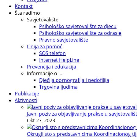
Kontakt
Šta radimo
Savjetovalište
Psihološko savjetovalište za djecu
Psihološko savjetovalište za odrasle
Pravno savjetovalište
Linija za pomoć
SOS telefon
Internet HelpLine
Prevencija i edukacija
Informacije o ...
Dječija pornografija i pedofilija
Trgovina ljudima
Publikacije
Aktivnosti
Javni poziv za objavljivanje prakse u savjetovališ
Okt 27, 2023
Okrugli sto s predstavnicima Koordinacionog tije