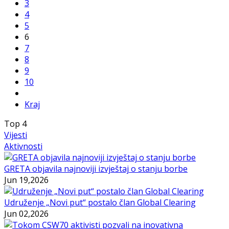
3
4
5
6
7
8
9
10
Kraj
Top
4
Vijesti
Aktivnosti
GRETA objavila najnoviji izvještaj o stanju borbe
Jun 19,2026
Udruženje „Novi put“ postalo član Global Clearing
Jun 02,2026