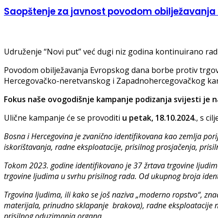
Saopštenje za javnost povodom obilježavanja 1
Udruženje “Novi put” već dugi niz godina kontinuirano radi
Povodom obilježavanja Evropskog dana borbe protiv trgovin
Hercegovačko-neretvanskog i Zapadnohercegovačkog ka
Fokus naše ovogodišnje kampanje podizanja svijesti je n
Ulične kampanje će se provoditi
u petak, 18.10.2024.
, s ci
Bosna i Hercegovina je zvanično identifikovana kao zemlja porij
iskorištavanja, radne eksploatacije, prisilnog prosjačenja, prisi
Tokom 2023. godine identifikovano je 37 žrtava trgovine ljudima.
trgovine ljudima u svrhu prisilnog rada. Od ukupnog broja identif
Trgovina ljudima, ili kako se još naziva „moderno ropstvo“, znač
materijala, prinudno sklapanje brakova), radne eksploatacije n
prisilnog oduzimanja organa.