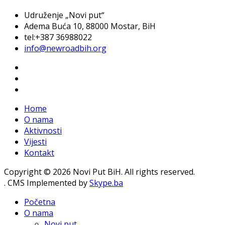
Udruženje „Novi put“
Adema Buća 10
, 88000 Mostar, BiH
tel:+387 36988022
info@newroadbih.org
Home
O nama
Aktivnosti
Vijesti
Kontakt
Copyright © 2026 Novi Put BiH. All rights reserved.
. CMS Implemented by
Skype.ba
Početna
O nama
Novi put