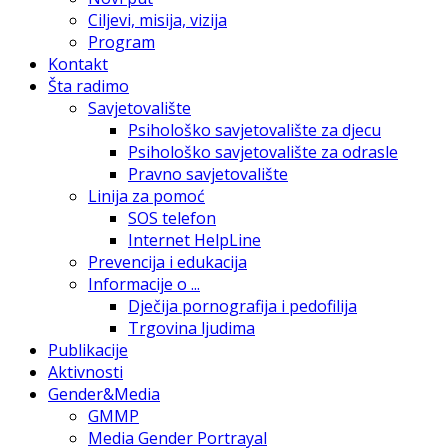
Ciljevi, misija, vizija
Program
Kontakt
Šta radimo
Savjetovalište
Psihološko savjetovalište za djecu
Psihološko savjetovalište za odrasle
Pravno savjetovalište
Linija za pomoć
SOS telefon
Internet HelpLine
Prevencija i edukacija
Informacije o ...
Dječija pornografija i pedofilija
Trgovina ljudima
Publikacije
Aktivnosti
Gender&Media
GMMP
Media Gender Portrayal