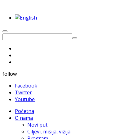
follow
Facebook
Twitter
Youtube
Početna
O nama
Novi put
Ciljevi, misija, vizija
Program