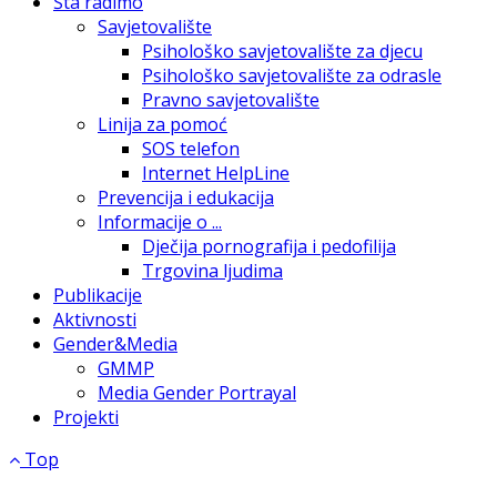
Šta radimo
Savjetovalište
Psihološko savjetovalište za djecu
Psihološko savjetovalište za odrasle
Pravno savjetovalište
Linija za pomoć
SOS telefon
Internet HelpLine
Prevencija i edukacija
Informacije o ...
Dječija pornografija i pedofilija
Trgovina ljudima
Publikacije
Aktivnosti
Gender&Media
GMMP
Media Gender Portrayal
Projekti
Top