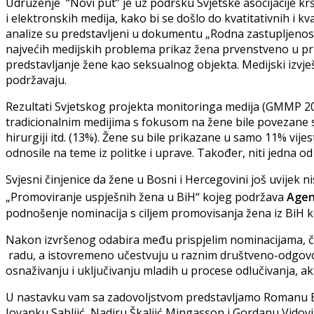
Udruženje “Novi put” je uz podršku Svjetske asocijacije kr
i elektronskih medija, kako bi se došlo do kvatitativnih i k
analize su predstavljeni u dokumentu „Rodna zastupljenost
najvećih medijskih problema prikaz žena prvenstveno u pr
predstavljanje žene kao seksualnog objekta. Medijski izvje
podržavaju.
Rezultati Svjetskog projekta monitoringa medija (GMMP 2
tradicionalnim medijima s fokusom na žene bile povezane 
hirurgiji itd. (13%). Žene su bile prikazane u samo 11% vijest
odnosile na teme iz politke i uprave. Također, niti jedna o
Svjesni činjenice da žene u Bosni i Hercegovini još uvijek 
„Promoviranje uspješnih žena u BiH“ kojeg podržava
Agen
podnošenje nominacija s ciljem promovisanja žena iz BiH 
Nakon izvršenog odabira među prispjelim nominacijama, č
radu, a istovremeno učestvuju u raznim društveno-odgovor
osnaživanju i uključivanju mladih u procese odlučivanja, akt
U nastavku vam sa zadovoljstvom predstavljamo Romanu Bal
Jovanku Sabljić, Nadiru Škaljić Mingasson i Gordanu Vidovi