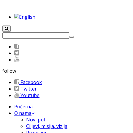
follow
Facebook
Twitter
Youtube
Početna
O nama
Novi put
Ciljevi, misija, vizija
Program