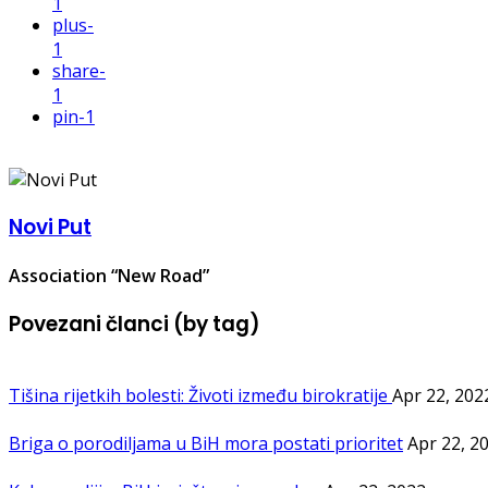
1
plus
-
1
share
-
1
pin
-1
Novi Put
Association “New Road”
Povezani članci (by tag)
Tišina rijetkih bolesti: Životi između birokratije
Apr 22, 202
Briga o porodiljama u BiH mora postati prioritet
Apr 22, 2