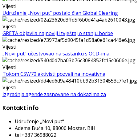
Vijesti
Udruženje „Novi put“ postalo član Global Clearing
Vijesti
GRETA objavila najnoviji izvještaj o stanju borbe
Vijesti
„Novi put“ učestvovao na sastanku s OCD-ima,
Vijesti
Tokom CSW70 aktivisti pozvali na inovativna
Vijesti
Izgradnja agende zasnovane na dokazima za
Kontakt info
Udruženje „Novi put“
Adema Buća 10
, 88000 Mostar, BiH
tel:+387 36988022