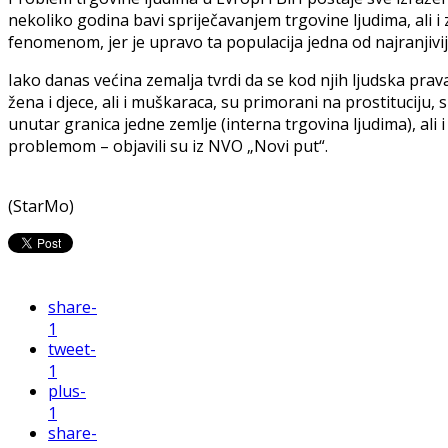
nekoliko godina bavi spriječavanjem trgovine ljudima, ali 
fenomenom, jer je upravo ta populacija jedna od najranjiviji
Iako danas većina zemalja tvrdi da se kod njih ljudska prav
žena i djece, ali i muškaraca, su primorani na prostituciju
unutar granica jedne zemlje (interna trgovina ljudima), ali
problemom – objavili su iz NVO „Novi put“.
(StarMo)
share
-
1
tweet
-
1
plus
-
1
share
-