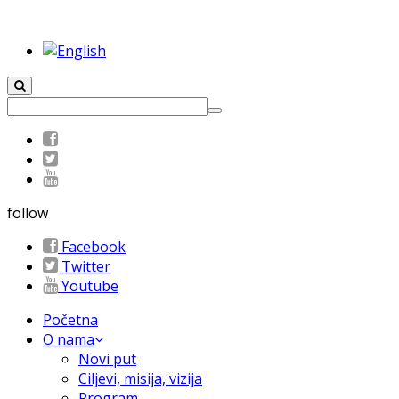
follow
Facebook
Twitter
Youtube
Početna
O nama
Novi put
Ciljevi, misija, vizija
Program