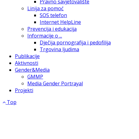
Pravno savjetovalište
Linija za pomoć
SOS telefon
Internet HelpLine
Prevencija i edukacija
Informacije o ...
Dječija pornografija i pedofilija
Trgovina ljudima
Publikacije
Aktivnosti
Gender&Media
GMMP
Media Gender Portrayal
Projekti
Top