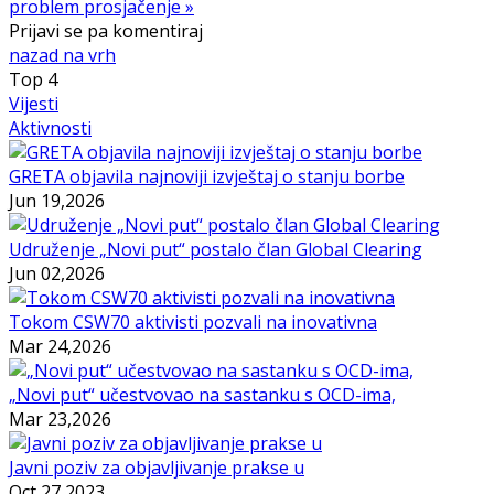
problem prosjačenje »
Prijavi se pa komentiraj
nazad na vrh
Top
4
Vijesti
Aktivnosti
GRETA objavila najnoviji izvještaj o stanju borbe
Jun 19,2026
Udruženje „Novi put“ postalo član Global Clearing
Jun 02,2026
Tokom CSW70 aktivisti pozvali na inovativna
Mar 24,2026
„Novi put“ učestvovao na sastanku s OCD-ima,
Mar 23,2026
Javni poziv za objavljivanje prakse u
Oct 27,2023