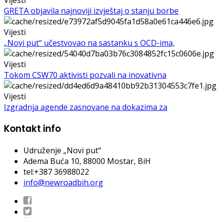
Vijesti
GRETA objavila najnoviji izvještaj o stanju borbe
Vijesti
„Novi put“ učestvovao na sastanku s OCD-ima,
Vijesti
Tokom CSW70 aktivisti pozvali na inovativna
Vijesti
Izgradnja agende zasnovane na dokazima za
Kontakt info
Udruženje „Novi put“
Adema Buća 10
, 88000 Mostar, BiH
tel:+387 36988022
info@newroadbih.org