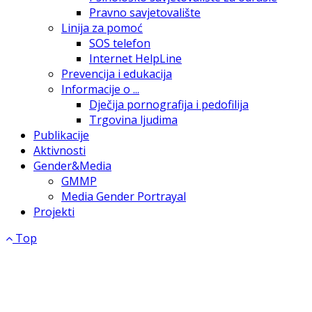
Pravno savjetovalište
Linija za pomoć
SOS telefon
Internet HelpLine
Prevencija i edukacija
Informacije o ...
Dječija pornografija i pedofilija
Trgovina ljudima
Publikacije
Aktivnosti
Gender&Media
GMMP
Media Gender Portrayal
Projekti
Top