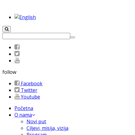
follow
Facebook
Twitter
Youtube
Početna
O nama
Novi put
Ciljevi, misija, vizija
Program