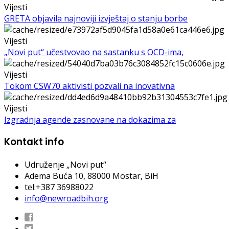
Vijesti
GRETA objavila najnoviji izvještaj o stanju borbe
Vijesti
„Novi put“ učestvovao na sastanku s OCD-ima,
Vijesti
Tokom CSW70 aktivisti pozvali na inovativna
Vijesti
Izgradnja agende zasnovane na dokazima za
Kontakt info
Udruženje „Novi put“
Adema Buća 10
, 88000 Mostar, BiH
tel:+387 36988022
info@newroadbih.org