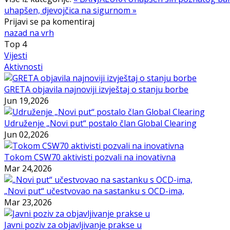
uhapšen, djevojčica na sigurnom »
Prijavi se pa komentiraj
nazad na vrh
Top
4
Vijesti
Aktivnosti
GRETA objavila najnoviji izvještaj o stanju borbe
Jun 19,2026
Udruženje „Novi put“ postalo član Global Clearing
Jun 02,2026
Tokom CSW70 aktivisti pozvali na inovativna
Mar 24,2026
„Novi put“ učestvovao na sastanku s OCD-ima,
Mar 23,2026
Javni poziv za objavljivanje prakse u