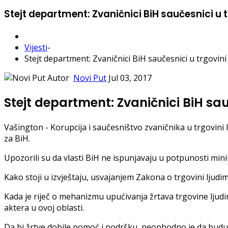
Stejt department: Zvaničnici BiH saučesnici u 
Vijesti
-
Stejt department: Zvaničnici BiH saučesnici u trgovini
Autor
Novi Put
Jul 03, 2017
Stejt department: Zvaničnici BiH sau
Vašington - Korupcija i saučesništvo zvaničnika u trgovini l
za BiH.
Upozorili su da vlasti BiH ne ispunjavaju u potpunosti min
Kako stoji u izvještaju, usvajanjem Zakona o trgovini ljud
Kada je riječ o mehanizmu upućivanja žrtava trgovine ljud
aktera u ovoj oblasti.
Da bi žrtve dobile pomoć i podršku, neophodno je da budu 