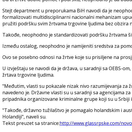
Stejt department u preporukama BiH navodi da je neophodno
formalizovati multidisciplinarni nacionalni mehanizam upu
pružiti podršku svim žrtvama trgovine ljudima bez obzira na 
Takođe, neophodno je standardizovati podršku žrtvama ši
Između ostalog, neophodno je namijeniti sredstva za pomoć
Ovo se posebno odnosi na žrtve koje su prisiljene na prosja
U izvještaju se navodi da je država, u saradnji sa OEBS-om, o
žrtava trgovine ljudima.
"Međutim, vlasti su pokazale nizak nivo razumijevanja za 
navedeno je. Državne vlasti su u saradnji sa agencijama z
pripadnika organizovane kriminalne grupe koji su u Srbiji i
"Takođe, državno tužilaštvo je pomagalo holandskim i aust
Holandiji", naveli su.
Tekst preuzet sa stranice:
http://www.glassrpske.com/novost