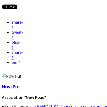
share
-
1
tweet
-
1
plus
-
1
share
-
1
pin
-1
Novi Put
Association “New Road”
Više iz kategorije:
« BANJALUKA Uhapšen sin poznatog banj