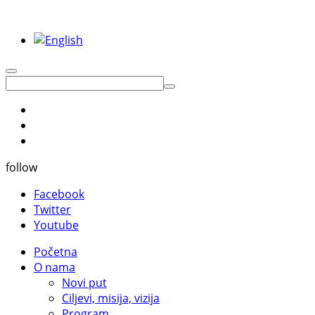
follow
Facebook
Twitter
Youtube
Početna
O nama
Novi put
Ciljevi, misija, vizija
Program