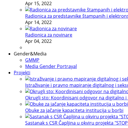
Apr 15, 2022
Radionica za predstavnike štampanih i elektron
Apr 14, 2022
Radionica za novinare
Apr 04, 2022
Gender&Media
GMMP
Media Gender Portrayal
Projekti
Istraživanje i pravno mapiranje digitalnog i sek
Okrugli sto: Koordinisani odgovor na digitalno i
Obuke za jačanje kapaciteta institucija u borbi
Sastanak s CSR Čapljina u okviru projekta "STOP