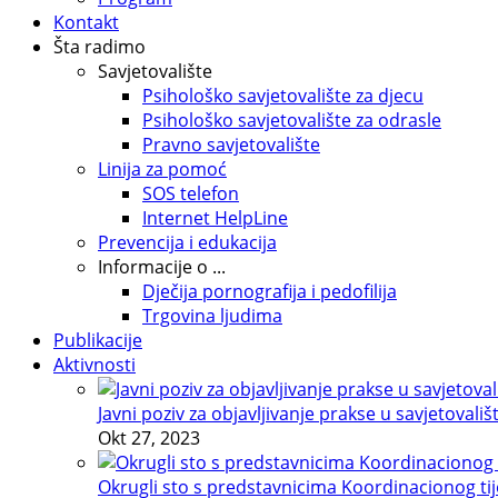
Kontakt
Šta radimo
Savjetovalište
Psihološko savjetovalište za djecu
Psihološko savjetovalište za odrasle
Pravno savjetovalište
Linija za pomoć
SOS telefon
Internet HelpLine
Prevencija i edukacija
Informacije o ...
Dječija pornografija i pedofilija
Trgovina ljudima
Publikacije
Aktivnosti
Javni poziv za objavljivanje prakse u savjetovališ
Okt 27, 2023
Okrugli sto s predstavnicima Koordinacionog tije