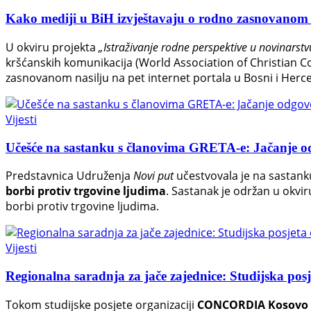
Kako mediji u BiH izvještavaju o rodno zasnovanom 
U okviru projekta
„Istraživanje rodne perspektive u novinarst
kršćanskih komunikacija (World Association of Christian C
zasnovanom nasilju na pet internet portala u Bosni i Herce
Vijesti
Učešće na sastanku s članovima GRETA-e: Jačanje o
Predstavnica Udruženja
Novi put
učestvovala je na sastan
borbi protiv trgovine ljudima
. Sastanak je održan u okvir
borbi protiv trgovine ljudima.
Vijesti
Regionalna saradnja za jače zajednice: Studijska 
Tokom studijske posjete organizaciji
CONCORDIA Kosovo u