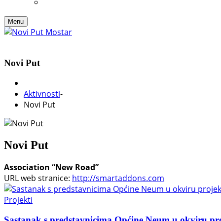
Menu
Novi Put
Aktivnosti
-
Novi Put
Novi Put
Association “New Road”
URL web stranice:
http://smartaddons.com
Projekti
Sastanak s predstavnicima Općine Neum u okviru pr