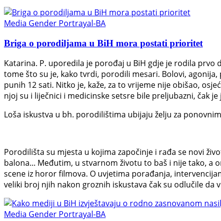
Media Gender Portrayal-BA
Briga o porodiljama u BiH mora postati prioritet
Katarina. P. uporedila je porođaj u BiH gdje je rodila prvo d
tome što su je, kako tvrdi, porodili mesari. Bolovi, agonij
punih 12 sati. Nitko je, kaže, za to vrijeme nije obišao, o
njoj su i liječnici i medicinske setsre bile preljubazni, čak j
Loša iskustva u bh. porodilištima ubijaju želju za ponovn
Porodilišta su mjesta u kojima započinje i rađa se novi život
balona... Međutim, u stvarnom životu to baš i nije tako, a o
scene iz horor filmova. O uvjetima porađanja, intervencijam
veliki broj njih nakon groznih iskustava čak su odlučile da v
Media Gender Portrayal-BA