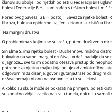
članovi su oboljeli od rijetkih bolesti u Federaciji BiH ugla
bolesti Federacije BiH, i sam rođen s teškom bolesti, miši
Pored ovog Saveza, u BiH postoji i Savez za rijetke bolesti R
fibroza, bulozna epidermoliza, fenilketonurija, cistična fibr
Na margini društva
O problemima s kojima se susreću, putem društvenih mreža, al
Sin Elme S. ima rijetku bolest - Duchennovu mišićnu distrofi
bukvalno na samoj margini društva, tvrdeći nadalje da se 
dijagnoze... sve to im dodatno otežava pristup do neophodnih 
potrebne za njezinu majku koja boluje od amiotrofične lat
odgovornim za disanje, govor i gutanje,traže po drugim dr
države nemaju ni ono najosnovnije, a to su lijekovi.
A koliko su skupi može se pokazati na primjeru bolesti cistič
su konačno vidjeli svjetlo na kraju tunela, dok nisu saznali