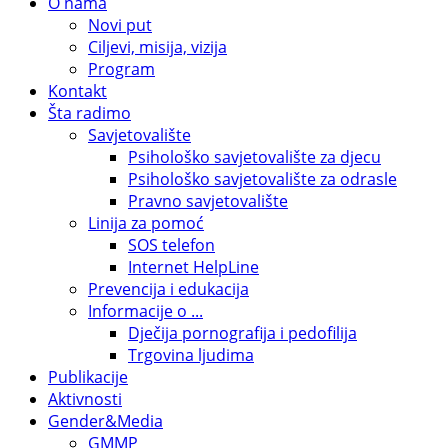
O nama
Novi put
Ciljevi, misija, vizija
Program
Kontakt
Šta radimo
Savjetovalište
Psihološko savjetovalište za djecu
Psihološko savjetovalište za odrasle
Pravno savjetovalište
Linija za pomoć
SOS telefon
Internet HelpLine
Prevencija i edukacija
Informacije o ...
Dječija pornografija i pedofilija
Trgovina ljudima
Publikacije
Aktivnosti
Gender&Media
GMMP