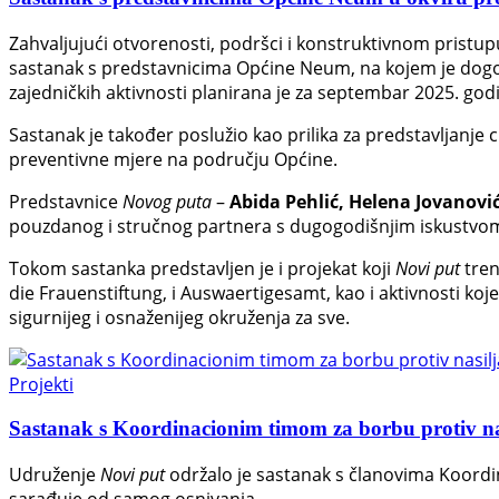
Zahvaljujući otvorenosti, podršci i konstruktivnom pristu
sastanak s predstavnicima Općine Neum, na kojem je dogovor
zajedničkih aktivnosti planirana je za septembar 2025. god
Sastanak je također poslužio kao prilika za predstavljanje ci
preventivne mjere na području Općine.
Predstavnice
Novog puta
–
Abida Pehlić, Helena Jovanovi
pouzdanog i stručnog partnera s dugogodišnjim iskustvom u 
Tokom sastanka predstavljen je i projekat koji
Novi put
tren
die Frauenstiftung, i Auswaertigesamt, kao i aktivnosti ko
sigurnijeg i osnaženijeg okruženja za sve.
Projekti
Sastanak s Koordinacionim timom za borbu protiv n
Udruženje
Novi put
održalo je sastanak s članovima Koordi