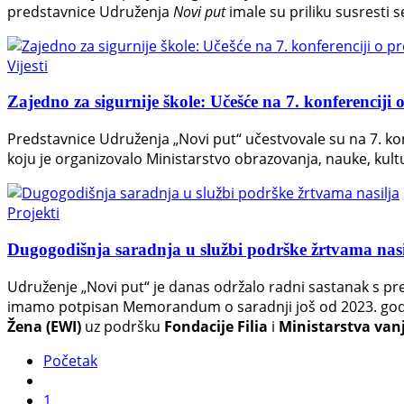
predstavnice Udruženja
Novi put
imale su priliku susresti 
Vijesti
Zajedno za sigurnije škole: Učešće na 7. konferenciji 
Predstavnice Udruženja „Novi put“ učestvovale su na 7. k
koju je organizovalo Ministarstvo obrazovanja, nauke, kult
Projekti
Dugogodišnja saradnja u službi podrške žrtvama nasi
Udruženje „Novi put“ je danas održalo radni sastanak s pr
imamo potpisan Memorandum o saradnji još od 2023. godin
Žena (EWI)
uz podršku
Fondacije Filia
i
Ministarstva van
Početak
1