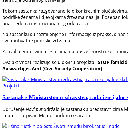
sarađuje od samog osnivanja.
Tokom sastanka razgovarano je o konkretnim slučajevima, t
podrške ženama i djevojkama žrtvama nasilja. Poseban fokus
unapređenja institucionalnog odgovora.
Na sastanku su razmijenjene i informacije iz prakse, s nagl
sveobuhvatne podrške žrtvama.
Zahvaljujemo svim učesnicima na posvećenosti i kontinuira
Ova aktivnost realizuje se u okviru projekta
"STOP femicid
Auswärtiges Amt (Civil Society Cooperation)
.
Projekti
Sastanak s Ministarstvom zdravstva, rada i socijaln
Udruženje
Novi put
održalo je sastanak s predstavnicima Mi
imamo potpisan Memorandum o saradnji.