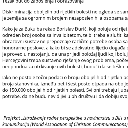
Težak put do zaposlenja i obrazovanja
Diskriminacija oboljelih od rijetkih bolesti ne ogleda se 
je zemlja sa ogromnim brojem nezaposlenih, a osobama sa in
Kako je za Buku.ba rekao Borislav Đurić, koji boluje od rije
određen broj osoba sa invaliditetom, te bi trebale služiti
obrazovni sustav ne prepoznaje različite potrebe osoba sa 
honorarne poslove, a kako bi se adekvatno liječio događalo 
je proveo u nastojanju da unaprijedi položaj ljudi koji boluju 
Hercegovini treba sustavno rješenje ovog problema, počev od 
neophodna za otrkivanje ovih bolesti, budući da se teško ot
Iako ne postoje točni podaci o broju oboljelih od rijetkih 
broja stanovnika, između pet i šest posto otpada na oboljel
do 150.000 oboljelih od rijetkih bolesti. Svi oni trebaju lj
potrebe, da ne budu nevidljivi u bh društvu i da dobiju sv
Projekat „Istraživanje rodne perspektive u novinarstvu u BiH u
komunikacija (World Association of Christian Communications)