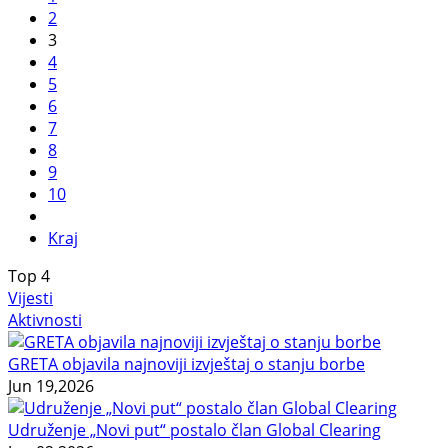
2
3
4
5
6
7
8
9
10
Kraj
Top
4
Vijesti
Aktivnosti
GRETA objavila najnoviji izvještaj o stanju borbe
Jun 19,2026
Udruženje „Novi put“ postalo član Global Clearing