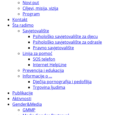
Novi put
Ciljevi, misija, vizija
Program
Kontakt
Šta radimo
Savjetovalište
Psihološko savjetovalište za djecu
Psihološko savjetovalište za odrasle
Pravno savjetovalište
Linija za pomoć
SOS telefon
Internet HelpLine
Prevencija i edukacija
Informacije o ...
Dječija pornografija i pedofilija
Trgovina ljudima
Publikacije
Aktivnosti
Gender&Media
GMMP