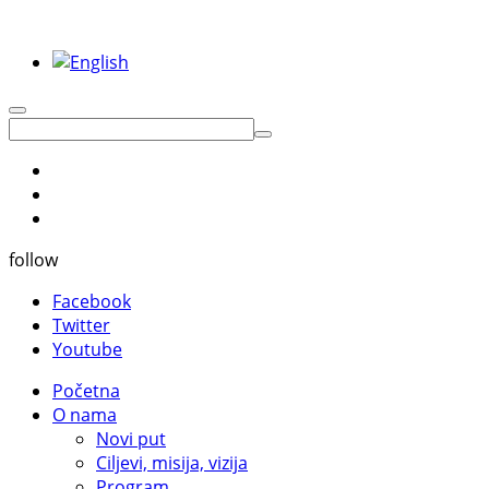
follow
Facebook
Twitter
Youtube
Početna
O nama
Novi put
Ciljevi, misija, vizija
Program