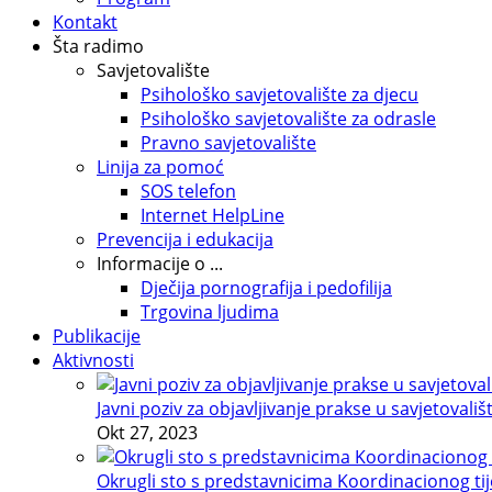
Kontakt
Šta radimo
Savjetovalište
Psihološko savjetovalište za djecu
Psihološko savjetovalište za odrasle
Pravno savjetovalište
Linija za pomoć
SOS telefon
Internet HelpLine
Prevencija i edukacija
Informacije o ...
Dječija pornografija i pedofilija
Trgovina ljudima
Publikacije
Aktivnosti
Javni poziv za objavljivanje prakse u savjetovališ
Okt 27, 2023
Okrugli sto s predstavnicima Koordinacionog tije