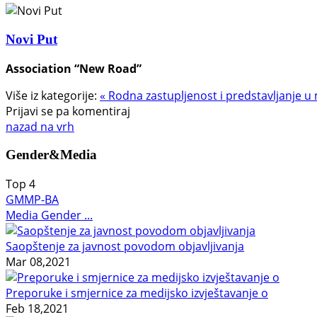
Novi Put
Association “New Road”
Više iz kategorije:
« Rodna zastupljenost i predstavljanje u
Prijavi se pa komentiraj
nazad na vrh
Gender&Media
Top
4
GMMP-BA
Media Gender ...
Saopštenje za javnost povodom objavljivanja
Mar 08,2021
Preporuke i smjernice za medijsko izvještavanje o
Feb 18,2021