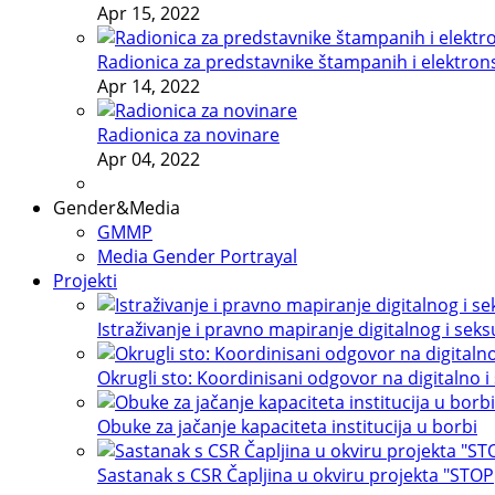
Apr 15, 2022
Radionica za predstavnike štampanih i elektron
Apr 14, 2022
Radionica za novinare
Apr 04, 2022
Gender&Media
GMMP
Media Gender Portrayal
Projekti
Istraživanje i pravno mapiranje digitalnog i sek
Okrugli sto: Koordinisani odgovor na digitalno i
Obuke za jačanje kapaciteta institucija u borbi
Sastanak s CSR Čapljina u okviru projekta "STOP