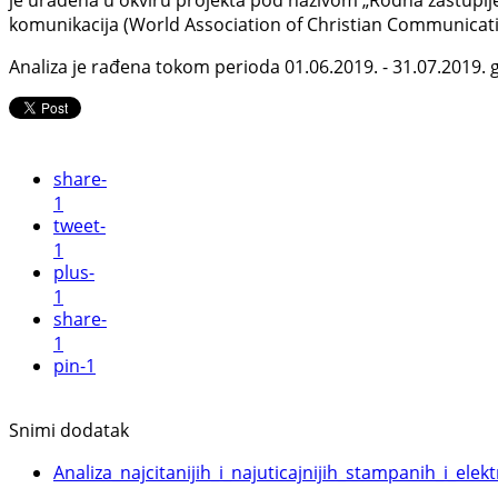
je urađena u okviru projekta pod nazivom „Rodna zastuplje
komunikacija (World Association of Christian Communicati
Analiza je rađena tokom perioda 01.06.2019. - 31.07.2019. g
share
-
1
tweet
-
1
plus
-
1
share
-
1
pin
-1
Snimi dodatak
Analiza_najcitanijih_i_najuticajnijih_stampanih_i_el