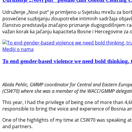
Udruženje „Novi put“ je primljeno u Svjetsku mrežu za bor
posvećene suzbijanju zloupotrebe intimnih sadržaja objavl
članstvo predstavlja značajno priznanje dugogodišnjem radu
važan korak ka jačanju kapaciteta Bosne i Hercegovine za o
Mediji o nama
To end gender-based violence we need bold thinking, t
Abida Pehlic,
GMMP coordinator for Central and Eastern Europe
(CSW70) where she was a member of the WACC
/
GMMP delegati
This year, I had the privilege of being one of more than 4,
responsible to bring the voice and experience of Bosnia an
One of the highlights of my time at CSW70 was speaking at 
and partners.