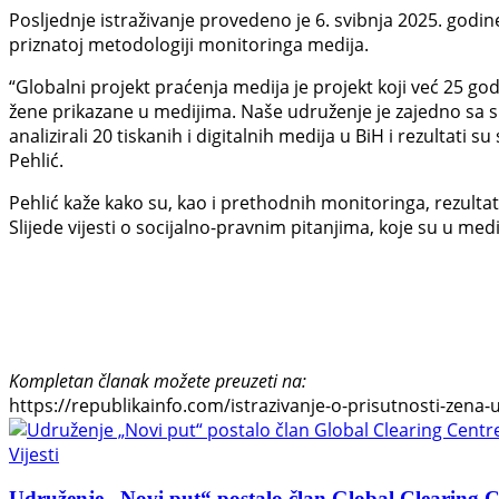
Posljednje istraživanje provedeno je 6. svibnja 2025. godin
priznatoj metodologiji monitoringa medija.
“Globalni projekt praćenja medija je projekt koji već 25 go
žene prikazane u medijima. Naše udruženje je zajedno sa sk
analizirali 20 tiskanih i digitalnih medija u BiH i rezultati
Pehlić.
Pehlić kaže kako su, kao i prethodnih monitoringa, rezultati
Slijede vijesti o socijalno-pravnim pitanjima, koje su u medi
Kompletan članak možete preuzeti na:
https://republikainfo.com/istrazivanje-o-prisutnosti-zena
Vijesti
Udruženje „Novi put“ postalo član Global Clearing Ce