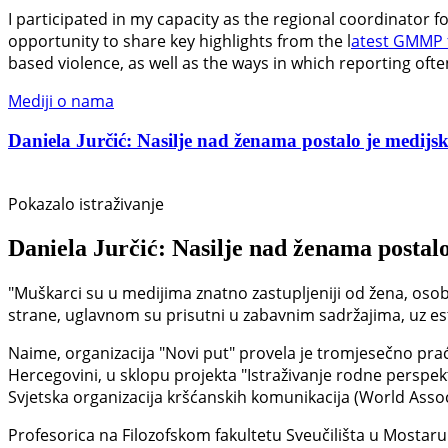
I participated in my capacity as the regional coordinator 
opportunity to share key highlights from the l
atest GMMP 
based violence, as well as the ways in which reporting oft
Mediji o nama
Daniela Jurčić: Nasilje nad ženama postalo je medijski
Pokazalo istraživanje
Daniela Jurčić: Nasilje nad ženama postalo
"Muškarci su u medijima znatno zastupljeniji od žena, osob
strane, uglavnom su prisutni u zabavnim sadržajima, uz estet
Naime, organizacija "Novi put" provela je tromjesečno prać
Hercegovini, u sklopu projekta "Istraživanje rodne perspek
Svjetska organizacija kršćanskih komunikacija (World Asso
Profesorica na Filozofskom fakultetu Sveučilišta u Mostaru D