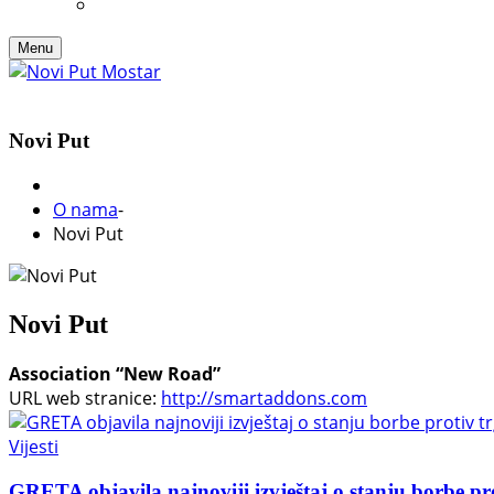
Menu
Novi Put
O nama
-
Novi Put
Novi Put
Association “New Road”
URL web stranice:
http://smartaddons.com
Vijesti
GRETA objavila najnoviji izvještaj o stanju borbe pr