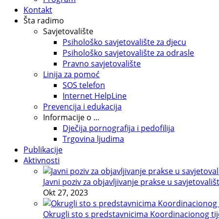
Kontakt
Šta radimo
Savjetovalište
Psihološko savjetovalište za djecu
Psihološko savjetovalište za odrasle
Pravno savjetovalište
Linija za pomoć
SOS telefon
Internet HelpLine
Prevencija i edukacija
Informacije o ...
Dječija pornografija i pedofilija
Trgovina ljudima
Publikacije
Aktivnosti
Javni poziv za objavljivanje prakse u savjetovališ
Okt 27, 2023
Okrugli sto s predstavnicima Koordinacionog tije