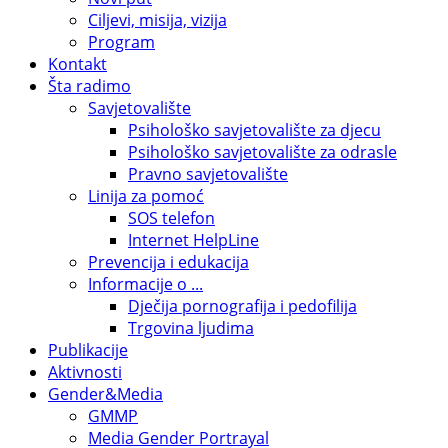
Ciljevi, misija, vizija
Program
Kontakt
Šta radimo
Savjetovalište
Psihološko savjetovalište za djecu
Psihološko savjetovalište za odrasle
Pravno savjetovalište
Linija za pomoć
SOS telefon
Internet HelpLine
Prevencija i edukacija
Informacije o ...
Dječija pornografija i pedofilija
Trgovina ljudima
Publikacije
Aktivnosti
Gender&Media
GMMP
Media Gender Portrayal