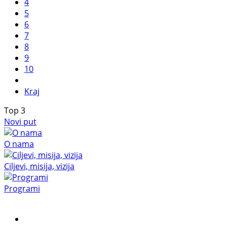
4
5
6
7
8
9
10
Kraj
Top
3
Novi put
O nama
Ciljevi, misija, vizija
Programi