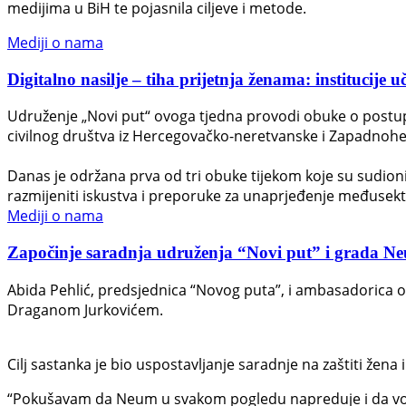
medijima u BiH te pojasnila ciljeve i metode.
Mediji o nama
Digitalno nasilje – tiha prijetnja ženama: institucije u
Udruženje „Novi put“ ovoga tjedna provodi obuke o postupan
civilnog društva iz Hercegovačko-neretvanske i Zapadnohe
Danas je održana prva od tri obuke tijekom koje su sudionici 
razmijeniti iskustva i preporuke za unaprjeđenje međusek
Mediji o nama
Započinje saradnja udruženja “Novi put” i grada Neuma
Abida Pehlić, predsjednica “Novog puta”, i ambasadorica 
Draganom Jurkovićem.
Cilj sastanka je bio uspostavljanje saradnje na zaštiti žena i
“Pokušavam da Neum u svakom pogledu napreduje i da vodi