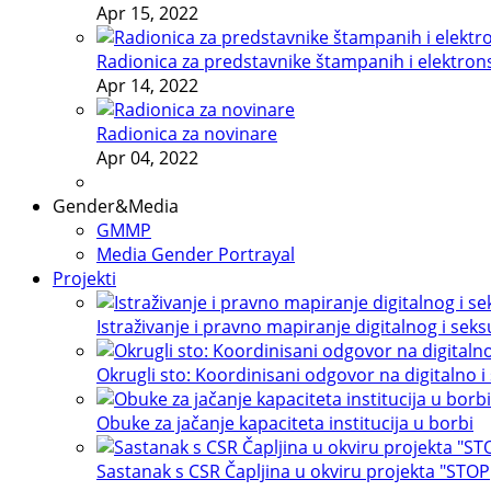
Apr 15, 2022
Radionica za predstavnike štampanih i elektron
Apr 14, 2022
Radionica za novinare
Apr 04, 2022
Gender&Media
GMMP
Media Gender Portrayal
Projekti
Istraživanje i pravno mapiranje digitalnog i sek
Okrugli sto: Koordinisani odgovor na digitalno i
Obuke za jačanje kapaciteta institucija u borbi
Sastanak s CSR Čapljina u okviru projekta "STOP