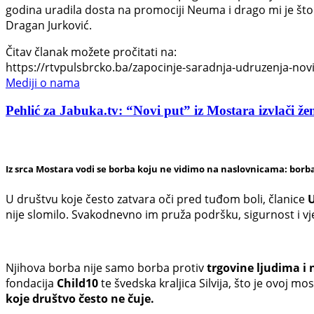
godina uradila dosta na promociji Neuma i drago mi je što 
Dragan Jurković.
Čitav članak možete pročitati na:
https://rtvpulsbrcko.ba/zapocinje-saradnja-udruzenja-novi-
Mediji o nama
Pehlić za Jabuka.tv: “Novi put” iz Mostara izvlači žen
Iz srca Mostara vodi se borba koju ne vidimo na naslovnicama: borba
U društvu koje često zatvara oči pred tuđom boli, članice
U
nije slomilo. Svakodnevno im pruža podršku, sigurnost i v
Njihova borba nije samo borba protiv
trgovine ljudima i 
fondacija
Child10
te švedska kraljica Silvija, što je ovoj 
koje društvo često ne čuje.