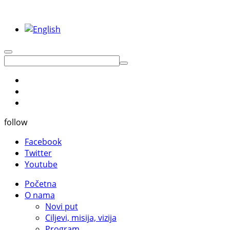
follow
Facebook
Twitter
Youtube
Početna
O nama
Novi put
Ciljevi, misija, vizija
Program