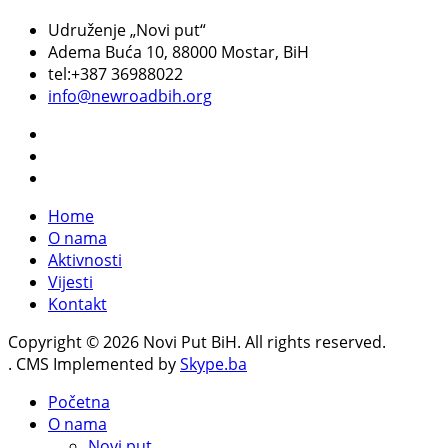
Udruženje „Novi put“
Adema Buća 10
, 88000 Mostar, BiH
tel:+387 36988022
info@newroadbih.org
Home
O nama
Aktivnosti
Vijesti
Kontakt
Copyright © 2026 Novi Put BiH. All rights reserved.
. CMS Implemented by
Skype.ba
Početna
O nama
Novi put