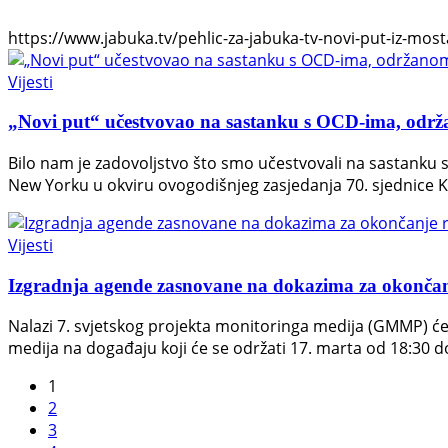
https://www.jabuka.tv/pehlic-za-jabuka-tv-novi-put-iz-mosta
Vijesti
„Novi put“ učestvovao na sastanku s OCD-ima, o
Bilo nam je zadovoljstvo što smo učestvovali na sastank
New Yorku u okviru ovogodišnjeg zasjedanja 70. sjednice K
Vijesti
Izgradnja agende zasnovane na dokazima za okončan
Nalazi 7. svjetskog projekta monitoringa medija (GMMP) će 
medija na događaju koji će se održati 17. marta od 18:30 d
1
2
3