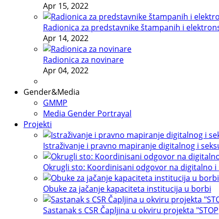
Apr 15, 2022
Radionica za predstavnike štampanih i elektron
Apr 14, 2022
Radionica za novinare
Apr 04, 2022
Gender&Media
GMMP
Media Gender Portrayal
Projekti
Istraživanje i pravno mapiranje digitalnog i sek
Okrugli sto: Koordinisani odgovor na digitalno i
Obuke za jačanje kapaciteta institucija u borbi
Sastanak s CSR Čapljina u okviru projekta "STOP