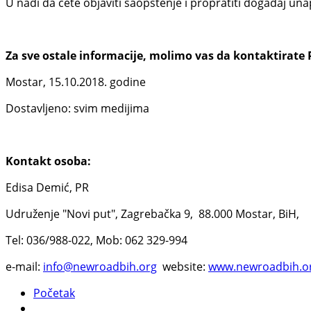
U nadi da ćete objaviti saopštenje i propratiti događaj un
Za sve ostale informacije, molimo vas da kontaktirate 
Mostar, 15.10.2018. godine
Dostavljeno: svim medijima
Kontakt osoba:
Edisa Demić, PR
Udruženje "Novi put", Zagrebačka 9, 88.000 Mostar, BiH,
Tel: 036/988-022, Mob: 062 329-994
e-mail:
info@newroadbih.org
website:
www.newroadbih.o
Početak