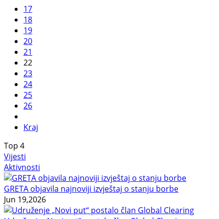
17
18
19
20
21
22
23
24
25
26
Kraj
Top
4
Vijesti
Aktivnosti
GRETA objavila najnoviji izvještaj o stanju borbe
Jun 19,2026