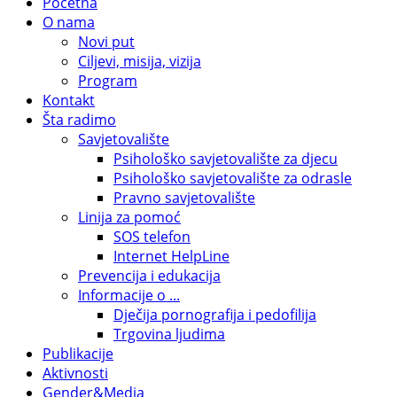
Početna
O nama
Novi put
Ciljevi, misija, vizija
Program
Kontakt
Šta radimo
Savjetovalište
Psihološko savjetovalište za djecu
Psihološko savjetovalište za odrasle
Pravno savjetovalište
Linija za pomoć
SOS telefon
Internet HelpLine
Prevencija i edukacija
Informacije o ...
Dječija pornografija i pedofilija
Trgovina ljudima
Publikacije
Aktivnosti
Gender&Media