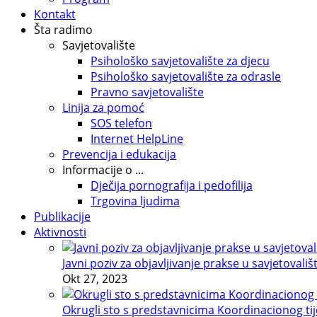
Kontakt
Šta radimo
Savjetovalište
Psihološko savjetovalište za djecu
Psihološko savjetovalište za odrasle
Pravno savjetovalište
Linija za pomoć
SOS telefon
Internet HelpLine
Prevencija i edukacija
Informacije o ...
Dječija pornografija i pedofilija
Trgovina ljudima
Publikacije
Aktivnosti
Javni poziv za objavljivanje prakse u savjetovališ
Okt 27, 2023
Okrugli sto s predstavnicima Koordinacionog tije