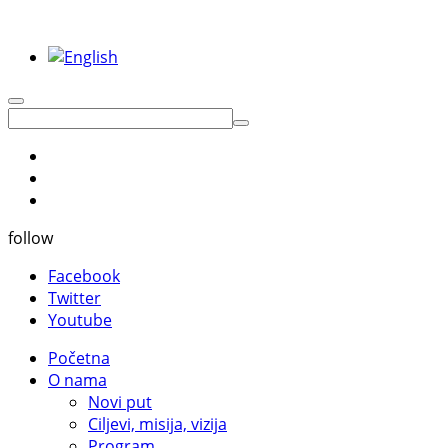
follow
Facebook
Twitter
Youtube
Početna
O nama
Novi put
Ciljevi, misija, vizija
Program