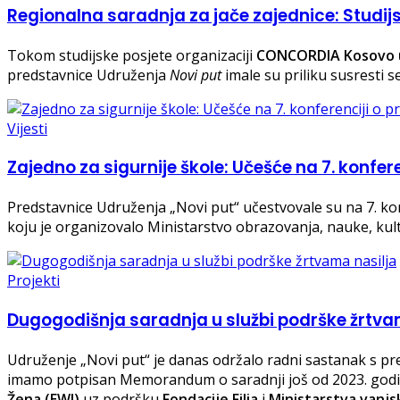
Regionalna saradnja za jače zajednice: Studi
Tokom studijske posjete organizaciji
CONCORDIA Kosovo u
predstavnice Udruženja
Novi put
imale su priliku susresti s
Vijesti
Zajedno za sigurnije škole: Učešće na 7. konfere
Predstavnice Udruženja „Novi put“ učestvovale su na 7. k
koju je organizovalo Ministarstvo obrazovanja, nauke, kul
Projekti
Dugogodišnja saradnja u službi podrške žrtva
Udruženje „Novi put“ je danas održalo radni sastanak s pr
imamo potpisan Memorandum o saradnji još od 2023. godin
Žena (EWI)
uz podršku
Fondacije Filia
i
Ministarstva vanj