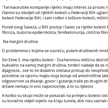
''Farmaceutske kompanije rijetko imaju interes za proces regi
članovi su oboljeli od rijetkih bolesti u Federaciji BiH ugl
bolesti Federacije BiH, i sam rođen s teškom bolesti, mišić
Pored ovog Saveza, u BiH postoji i Savez za rijetke bolesti R
fibroza, bulozna epidermoliza, fenilketonurija, cistična fibr
Na margini društva
O problemima s kojima se susreću, putem društvenih mreža, al
Sin Elme S. ima rijetku bolest - Duchennovu mišićnu distrofi
bukvalno na samoj margini društva, tvrdeći nadalje da se 
dijagnoze... sve to im dodatno otežava pristup do neophodnih 
potrebne za njezinu majku koja boluje od amiotrofične lat
odgovornim za disanje, govor i gutanje,traže po drugim dr
države nemaju ni ono najosnovnije, a to su lijekovi.
A koliko su skupi može se pokazati na primjeru bolesti cisti
su konačno vidjeli svjetlo na kraju tunela, dok nisu saznali