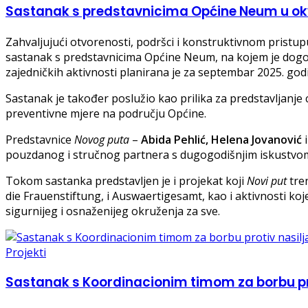
Sastanak s predstavnicima Općine Neum u okv
Zahvaljujući otvorenosti, podršci i konstruktivnom pristu
sastanak s predstavnicima Općine Neum, na kojem je dogovor
zajedničkih aktivnosti planirana je za septembar 2025. god
Sastanak je također poslužio kao prilika za predstavljanje ci
preventivne mjere na području Općine.
Predstavnice
Novog puta
–
Abida Pehlić, Helena Jovanović
i
pouzdanog i stručnog partnera s dugogodišnjim iskustvom u 
Tokom sastanka predstavljen je i projekat koji
Novi put
tre
die Frauenstiftung, i Auswaertigesamt, kao i aktivnosti ko
sigurnijeg i osnaženijeg okruženja za sve.
Projekti
Sastanak s Koordinacionim timom za borbu prot