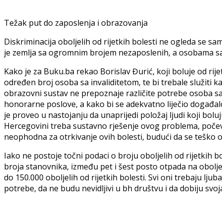
Težak put do zaposlenja i obrazovanja
Diskriminacija oboljelih od rijetkih bolesti ne ogleda se 
je zemlja sa ogromnim brojem nezaposlenih, a osobama sa in
Kako je za Buku.ba rekao Borislav Đurić, koji boluje od rije
određen broj osoba sa invaliditetom, te bi trebale služiti 
obrazovni sustav ne prepoznaje različite potrebe osoba sa 
honorarne poslove, a kako bi se adekvatno liječio događalo 
je proveo u nastojanju da unaprijedi položaj ljudi koji boluju 
Hercegovini treba sustavno rješenje ovog problema, počev od 
neophodna za otrkivanje ovih bolesti, budući da se teško ot
Iako ne postoje točni podaci o broju oboljelih od rijetkih 
broja stanovnika, između pet i šest posto otpada na oboljel
do 150.000 oboljelih od rijetkih bolesti. Svi oni trebaju lj
potrebe, da ne budu nevidljivi u bh društvu i da dobiju svo