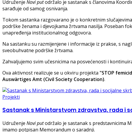
Udruženje
Novi put
održalo je sastanak s članovima Koordi
sarađuje od samog osnivanja.
Tokom sastanka razgovarano je o konkretnim slučajevima, t
podrške ženama i djevojkama žrtvama nasilja. Poseban fokus
unapređenja institucionalnog odgovora.
Na sastanku su razmijenjene i informacije iz prakse, s nag
sveobuhvatne podrške žrtvama.
Zahvaljujemo svim učesnicima na posvećenosti i kontinuira
Ova aktivnost realizuje se u okviru projekta
"STOP femicid
Auswärtiges Amt (Civil Society Cooperation)
.
Projekti
Sastanak s Ministarstvom zdravstva, rada i so
Udruženje
Novi put
održalo je sastanak s predstavnicima Mi
imamo potpisan Memorandum o saradnji.