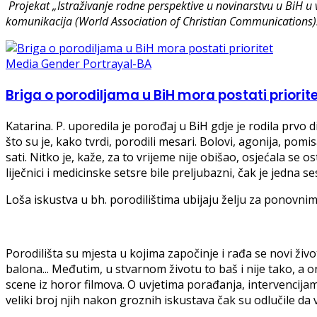
Projekat „Istraživanje rodne perspektive u novinarstvu u BiH u
komunikacija (World Association of Christian Communications)
Media Gender Portrayal-BA
Briga o porodiljama u BiH mora postati priorit
Katarina. P. uporedila je porođaj u BiH gdje je rodila prvo d
što su je, kako tvrdi, porodili mesari. Bolovi, agonija, pom
sati. Nitko je, kaže, za to vrijeme nije obišao, osjećala se
liječnici i medicinske setsre bile preljubazni, čak je jedna se
Loša iskustva u bh. porodilištima ubijaju želju za ponovn
Porodilišta su mjesta u kojima započinje i rađa se novi život
balona... Međutim, u stvarnom životu to baš i nije tako, a o
scene iz horor filmova. O uvjetima porađanja, intervencijam
veliki broj njih nakon groznih iskustava čak su odlučile da v