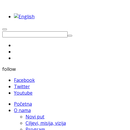
follow
Facebook
Twitter
Youtube
Početna
O nama
Novi put
Ciljevi, misija, vizija
Program