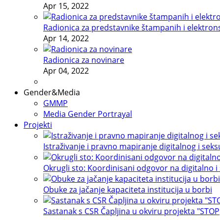
Apr 15, 2022
Radionica za predstavnike štampanih i elektron
Apr 14, 2022
Radionica za novinare
Apr 04, 2022
Gender&Media
GMMP
Media Gender Portrayal
Projekti
Istraživanje i pravno mapiranje digitalnog i sek
Okrugli sto: Koordinisani odgovor na digitalno i
Obuke za jačanje kapaciteta institucija u borbi
Sastanak s CSR Čapljina u okviru projekta "STOP