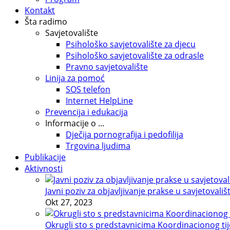
Kontakt
Šta radimo
Savjetovalište
Psihološko savjetovalište za djecu
Psihološko savjetovalište za odrasle
Pravno savjetovalište
Linija za pomoć
SOS telefon
Internet HelpLine
Prevencija i edukacija
Informacije o ...
Dječija pornografija i pedofilija
Trgovina ljudima
Publikacije
Aktivnosti
Javni poziv za objavljivanje prakse u savjetovališ
Okt 27, 2023
Okrugli sto s predstavnicima Koordinacionog tije