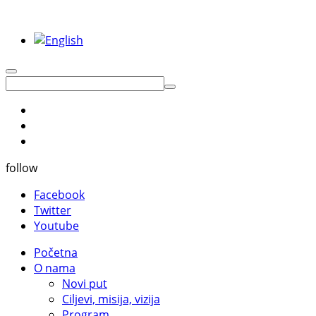
follow
Facebook
Twitter
Youtube
Početna
O nama
Novi put
Ciljevi, misija, vizija
Program