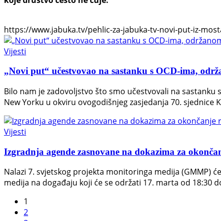
https://www.jabuka.tv/pehlic-za-jabuka-tv-novi-put-iz-mosta
Vijesti
„Novi put“ učestvovao na sastanku s OCD-ima, o
Bilo nam je zadovoljstvo što smo učestvovali na sastank
New Yorku u okviru ovogodišnjeg zasjedanja 70. sjednice K
Vijesti
Izgradnja agende zasnovane na dokazima za okončan
Nalazi 7. svjetskog projekta monitoringa medija (GMMP) će 
medija na događaju koji će se održati 17. marta od 18:30 d
1
2