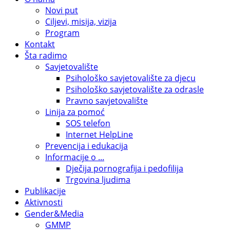
Novi put
Ciljevi, misija, vizija
Program
Kontakt
Šta radimo
Savjetovalište
Psihološko savjetovalište za djecu
Psihološko savjetovalište za odrasle
Pravno savjetovalište
Linija za pomoć
SOS telefon
Internet HelpLine
Prevencija i edukacija
Informacije o ...
Dječija pornografija i pedofilija
Trgovina ljudima
Publikacije
Aktivnosti
Gender&Media
GMMP