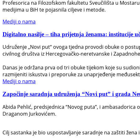
Profesorica na Filozofskom fakultetu Sveučilišta u Mostaru D
medijima u BiH te pojasnila ciljeve i metode.
Mediji o nama
Digitalno nasilje – tiha prijetnja ženama: institucije u
Udruženje „Novi put“ ovoga tjedna provodi obuke o postupan
civilnog društva iz Hercegovačko-neretvanske i Zapadnohe
Danas je održana prva od tri obuke tijekom koje su sudionici 
razmijeniti iskustva i preporuke za unaprjeđenje međusek
Mediji o nama
Započinje saradnja udruženja “Novi put” i grada Neuma
Abida Pehlić, predsjednica “Novog puta”, i ambasadorica 
Draganom Jurkovićem.
Cilj sastanka je bio uspostavljanje saradnje na zaštiti žena i