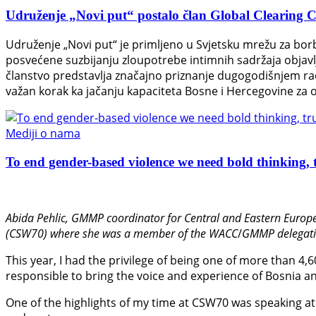
Udruženje „Novi put“ postalo član Global Clearing Ce
Udruženje „Novi put“ je primljeno u Svjetsku mrežu za bor
posvećene suzbijanju zloupotrebe intimnih sadržaja objavl
članstvo predstavlja značajno priznanje dugogodišnjem radu
važan korak ka jačanju kapaciteta Bosne i Hercegovine za o
Mediji o nama
To end gender-based violence we need bold thinking, t
Abida Pehlic,
GMMP coordinator for Central and Eastern Europe
(CSW70) where she was a member of the WACC
/
GMMP delegati
This year, I had the privilege of being one of more than 4,
responsible to bring the voice and experience of Bosnia an
One of the highlights of my time at CSW70 was speaking at 