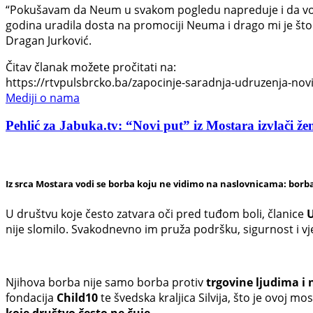
“Pokušavam da Neum u svakom pogledu napreduje i da vodi
godina uradila dosta na promociji Neuma i drago mi je što 
Dragan Jurković.
Čitav članak možete pročitati na:
https://rtvpulsbrcko.ba/zapocinje-saradnja-udruzenja-novi-
Mediji o nama
Pehlić za Jabuka.tv: “Novi put” iz Mostara izvlači žen
Iz srca Mostara vodi se borba koju ne vidimo na naslovnicama: borba
U društvu koje često zatvara oči pred tuđom boli, članice
U
nije slomilo. Svakodnevno im pruža podršku, sigurnost i v
Njihova borba nije samo borba protiv
trgovine ljudima i 
fondacija
Child10
te švedska kraljica Silvija, što je ovoj 
koje društvo često ne čuje.