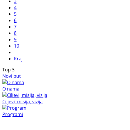
3
4
5
6
7
8
9
10
Kraj
Top
3
Novi put
O nama
Ciljevi, misija, vizija
Programi